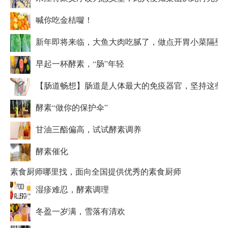
喊你吃金桔囖！
新年即将来临，大鱼大肉吃腻了，做点开胃小菜隔壁
早起一杯酵素，“肠”年轻
【肠道畅想】肠道是人体最大的免疫器官，坚持这些
酵素“做你的保护伞”
甘油三酯偏高，试试酵素调养
酵素催化
素食厨师哪里找，面向全国提供优秀的素食厨师
湿疹难忍，酵素调理
冬盈一岁满，雪落有清欢