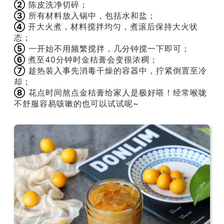
②
陈皮洗净切碎；
③
所有材料放入锅中，包括水和盐；
④
开大火煮，材料搅拌均匀，煮滚后保持大火状
态；
⑤
一开始不用频繁搅拌，几分钟搅一下即可；
⑥
煮至40分钟时金桔膏会变很浓稠；
⑦
趁热装入事先消毒干燥的容器中，拧紧倒置至冷
却；
⑧
花点时间熬点金桔膏给家人是极好嗒！经常喉咙
不舒服容易咳嗽的也可以试试呢~