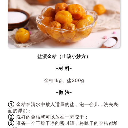
盐渍金桔（止咳小妙方）
-材 料-
金桔1kg、盐200g
-做 法-
①
金桔在清水中放入适量的盐，泡一会儿，洗去表
面的浮沉；
②
洗好的金桔就可以放在一旁晾干；
③
准备一个干燥干净的密封罐，将晾干的金桔都堆