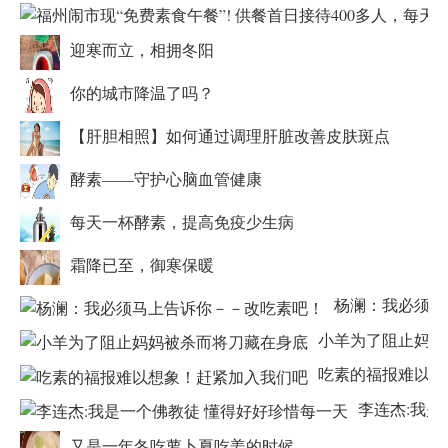
迎寒而立，相拥冬阳
你的城市降温了吗？
【肝胆相照】如何通过调理肝脏改善皮肤斑点
酵素——守护心脑血管健康
每天一杯酵素，提高免疫少生病
霜降已至，御寒保暖
杨澜：我必须马
小羊为了阻止妈妈
吃素的福报难以想
李连杰:我是
又是一年冬吃萝卜夏吃姜的时候