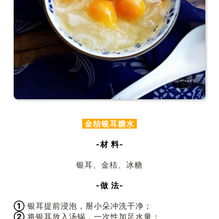
金桔银耳糖水
-材 料-
银耳、金桔、冰糖
-做 法-
①
银耳提前浸泡，掰小朵冲洗干净；
②
将银耳放入汤锅，一次性加足水量；