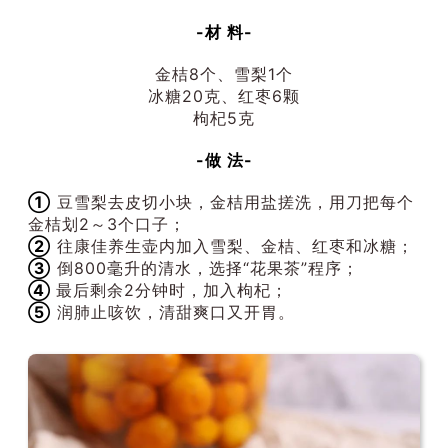
-材 料-
金桔8个、雪梨1个
冰糖20克、红枣6颗
枸杞5克
-做 法-
①
豆雪梨去皮切小块，金桔用盐搓洗，用刀把每个
金桔划2～3个口子；
②
往康佳养生壶内加入雪梨、金桔、红枣和冰糖；
③
倒800毫升的清水，选择“花果茶”程序；
④
最后剩余2分钟时，加入枸杞；
⑤
润肺止咳饮，清甜爽口又开胃。