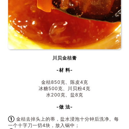
川贝金桔膏
-材 料-
金桔850克、陈皮4克
冰糖500克、川贝粉4克
水200克、盐8克
-做 法-
①
金桔去掉头上的蒂，盐水浸泡十分钟后洗净。每
一个十字刀一切4块，放入锅中；