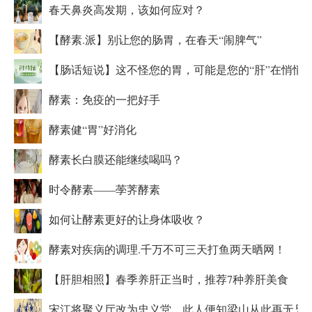
春天鼻炎高发期，该如何应对？
【酵素.派】别让您的肠胃，在春天“闹脾气”
【肠话短说】这不怪您的胃，可能是您的“肝”在悄悄
酵素：免疫的一把好手
酵素健“胃”好消化
酵素长白膜还能继续喝吗？
时令酵素——荸荠酵素
如何让酵素更好的让身体吸收？
酵素对疾病的调理.千万不可三天打鱼两天晒网！
【肝胆相照】春季养肝正当时，推荐7种养肝美食
宋江将聚义厅改为忠义堂，此人便知梁山从此再无兄