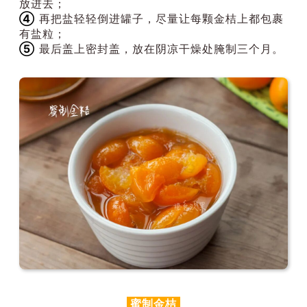
放进去；
④
再把盐轻轻倒进罐子，尽量让每颗金桔上都包裹
有盐粒；
⑤
最后盖上密封盖，放在阴凉干燥处腌制三个月。
蜜制金桔