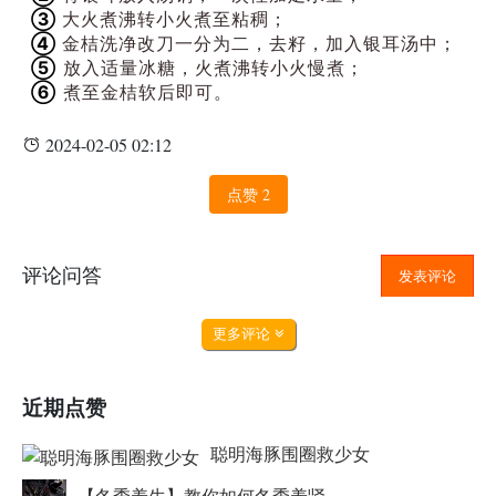
③
大火煮沸转小火煮至粘稠；
④
金桔洗净改刀一分为二，去籽，加入银耳汤中；
⑤
放入适量冰糖，火煮沸转小火慢煮；
⑥
煮至金桔软后即可。
2024-02-05 02:12
点赞
2
评论问答
发表评论
更多评论
近期点赞
聪明海豚围圈救少女
【冬季养生】教你如何冬季养肾