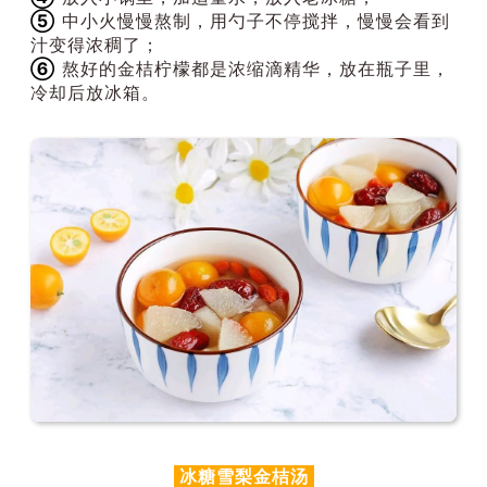
⑤
中小火慢慢熬制，用勺子不停搅拌，慢慢会看到
汁变得浓稠了；
⑥
熬好的金桔柠檬都是浓缩滴精华，放在瓶子里，
冷却后放冰箱。
冰糖雪梨金桔汤