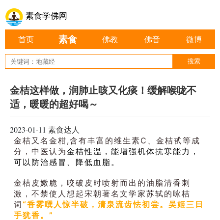
素食学佛网
素食
首页
佛教
佛音
微博
金桔这样做，润肺止咳又化痰！缓解喉咙不
适，暖暖的超好喝～
2023-01-11
素食达人
金桔又名金柑,含有丰富的维生素C、金桔甙等成
分，中医认为
金桔性温，能增强机体抗寒能力，
可以防治感冒、降低血脂。
金桔皮嫩脆，咬破皮时喷射而出的油脂清香刺
激，不禁使人想起宋朝著名文学家苏轼的咏桔
词
“香雾噀人惊半破，清泉流齿怯初尝。吴姬三日
手犹香。”