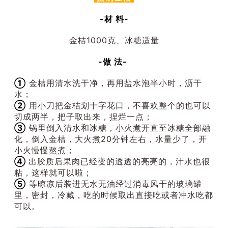
-材 料-
金桔1000克、冰糖适量
-做 法-
①
金桔用清水洗干净，再用盐水泡半小时，沥干
水；
②
用小刀把金桔划十字花口，不喜欢整个的也可以
切成两半，把子取出来，捏烂一点；
③
锅里倒入清水和冰糖，小火煮开直至冰糖全部融
化，倒入金桔，大火煮20分钟左右，水量少了，开
小火慢慢熬煮；
④
出胶质后果肉已经变的透透的亮亮的，汁水也很
粘，这样就可以啦；
⑤
等晾凉后装进无水无油经过消毒风干的玻璃罐
里，密封，冷藏，吃的时候取出直接吃或者冲水吃都
可以。