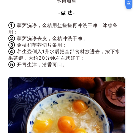
冰糖适量
享
-做 法-
①
荸荠洗净，金桔用盐搓搓再冲洗干净，冰糖备
用；
②
荸荠洗净去皮，金桔冲洗干净；
③
金桔和荸荠切片备用；
④
养生壶倒入1升水后把全部食材放进去，按下水
果茶键，大约20分钟左右就好了；
⑤
开胃生津，清香可口。