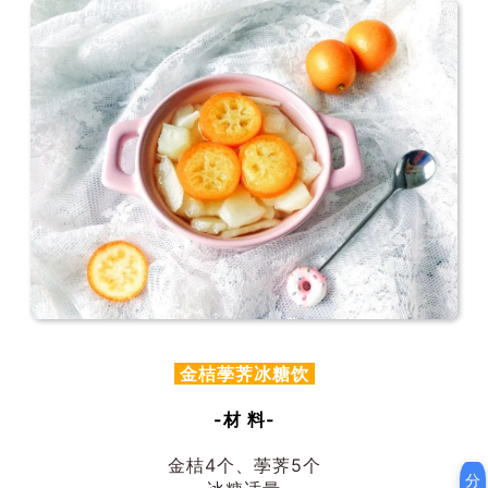
金桔荸荠冰糖饮
-材 料-
金桔4个、荸荠5个
分