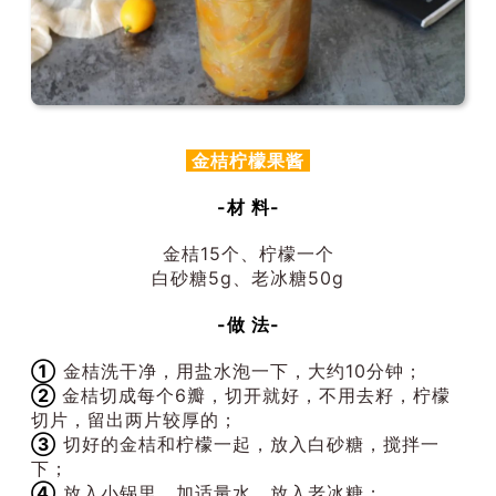
金桔柠檬果酱
-材 料-
金桔15个、柠檬一个
白砂糖5g、老冰糖50g
-做 法-
①
金桔洗干净，用盐水泡一下，大约10分钟；
②
金桔切成每个6瓣，切开就好，不用去籽，柠檬
切片，留出两片较厚的；
③
切好的金桔和柠檬一起，放入白砂糖，搅拌一
下；
④
放入小锅里，加适量水，放入老冰糖；