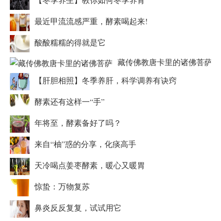
最近甲流流感严重，酵素喝起来!
酸酸糯糯的得就是它
藏传佛教唐卡里的诸佛菩萨
【肝胆相照】冬季养肝，科学调养有诀窍
酵素还有这样一“手”
年将至，酵素备好了吗？
来自“柚”惑的分享，化痰高手
天冷喝点姜枣酵素，暖心又暖胃
惊蛰：万物复苏
鼻炎反反复复，试试用它