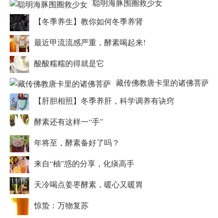
聪明海豚围圈救少女
【冬季养生】教你如何冬季养肾
最近甲流流感严重，酵素喝起来!
酸酸糯糯的得就是它
藏传佛教唐卡里的诸佛菩萨
【肝胆相照】冬季养肝，科学调养有诀窍
酵素还有这样一“手”
年将至，酵素备好了吗？
来自“柚”惑的分享，化痰高手
天冷喝点姜枣酵素，暖心又暖胃
惊蛰：万物复苏