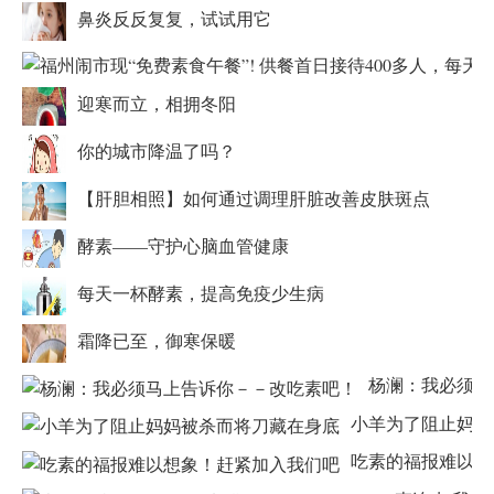
鼻炎反反复复，试试用它
迎寒而立，相拥冬阳
你的城市降温了吗？
【肝胆相照】如何通过调理肝脏改善皮肤斑点
酵素——守护心脑血管健康
每天一杯酵素，提高免疫少生病
霜降已至，御寒保暖
杨澜：我必须马
小羊为了阻止妈妈
吃素的福报难以想