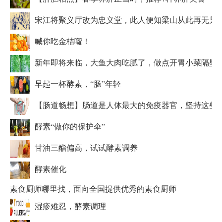
宋江将聚义厅改为忠义堂，此人便知梁山从此再无兄
喊你吃金桔囖！
新年即将来临，大鱼大肉吃腻了，做点开胃小菜隔壁
早起一杯酵素，“肠”年轻
【肠道畅想】肠道是人体最大的免疫器官，坚持这些
酵素“做你的保护伞”
甘油三酯偏高，试试酵素调养
酵素催化
素食厨师哪里找，面向全国提供优秀的素食厨师
湿疹难忍，酵素调理