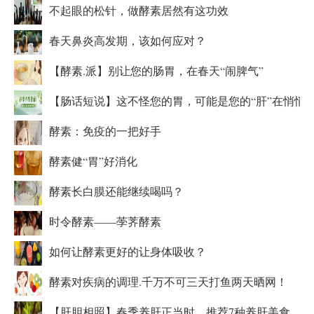
不起眼的松针，做酵素居然有这功效
春天鼻炎高发期，该如何应对？
【酵素.派】别让您的肠胃，在春天“闹脾气”
【肠话短说】这不怪您的胃，可能是您的“肝”在悄悄
酵素：免疫的一把好手
酵素健“胃”好消化
酵素长白膜还能继续喝吗？
时令酵素——荸荠酵素
如何让酵素更好的让身体吸收？
酵素对疾病的调理.千万不可三天打鱼两天晒网！
【肝胆相照】春季养肝正当时，推荐7种养肝美食