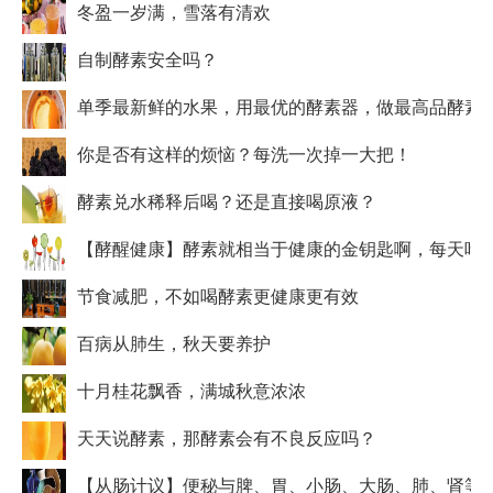
冬盈一岁满，雪落有清欢
自制酵素安全吗？
单季最新鲜的水果，用最优的酵素器，做最高品酵素
你是否有这样的烦恼？每洗一次掉一大把！
酵素兑水稀释后喝？还是直接喝原液？
【酵醒健康】酵素就相当于健康的金钥匙啊，每天吃
节食减肥，不如喝酵素更健康更有效
百病从肺生，秋天要养护
十月桂花飘香，满城秋意浓浓
天天说酵素，那酵素会有不良反应吗？
【从肠计议】便秘与脾、胃、小肠、大肠、肺、肾等