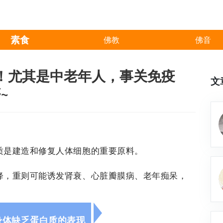
素食
佛教
佛音
！尤其是中老年人，事关免疫
文
~
质是建造和修复人体细胞的重要原料。
降，重则可能诱发肾衰、心脏瓣膜病、老年痴呆，
身体缺乏蛋白质的表现