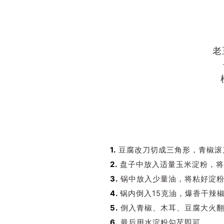
老
1.
豆腐改刀切成三角形，青椒滚
2.
盘子中放入适量玉米淀粉，将
3.
锅中放入少量油，将粘好淀粉
4.
锅内倒入15克油，爆香干辣
5.
倒入青椒、木耳、豆腐大火翻
6.
最后用水淀粉勾芡即可。