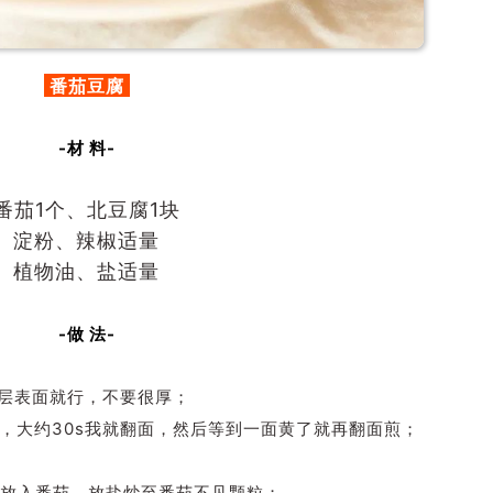
番茄豆腐
-材 料-
番茄1个、北豆腐1块
淀粉、辣椒适量
植物油、盐适量
-做 法-
层表面就行，不要很厚；
，大约30s我就翻面，然后等到一面黄了就再翻面煎；
放入番茄，放盐炒至番茄不见颗粒；