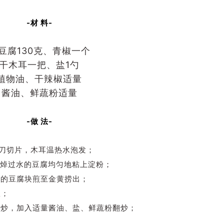
-材 料-
豆腐130克、青椒一个
干木耳一把、盐1勺
植物油、干辣椒适量
酱油、鲜蔬粉适量
-做 法-
刀切片，木耳温热水泡发；
焯过水的豆腐均匀地粘上淀粉；
的豆腐块煎至金黄捞出；
椒；
炒，加入适量酱油、盐、鲜蔬粉翻炒；