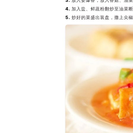
3.
放入姜爆香，放入香菇、油菜
4.
加入盐、鲜蔬粉翻炒至油菜
5.
炒好的菜盛出装盘，撒上尖椒