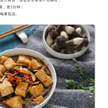
腐，煮2分钟；
喝番茄汤。