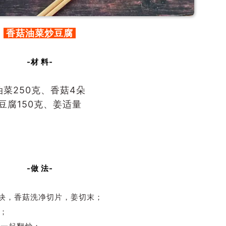
香菇油菜炒豆腐
-材 料-
油菜250克、香菇4朵
豆腐150克、姜适量
-做 法-
块，香菇洗净切片，姜切末；
；