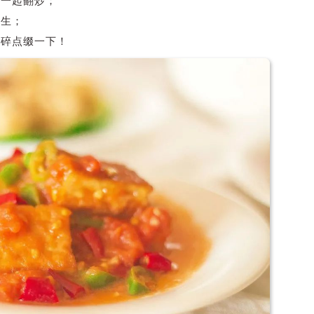
一起翻炒；
断生；
碎点缀一下！