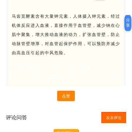
马齿苋酵素含有大量钾元素，人体摄入钾元素，经过
分
机体反应进入血液，直接作用于血管壁，减少钠在心
享
肌中聚集，增大推动血液的动力，扩张血管壁，防止
动脉管壁增厚，对血管起保护作用，可以预防并减少
由高血压引起的中风危险。
的路的绿篱，你会发现玫瑰、紫藤、芍药…它
们静静绽放，乎在默默无闻中，吐露着浅夏美
点赞
评论问答
发表评论