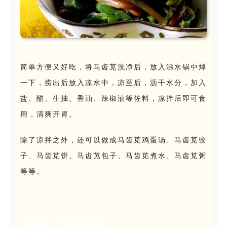
简单方便又好吃，将马齿苋洗净后，放入沸水锅中焯
一下，捞出后放入凉水中，凉至后，沥干水分，加入
盐、醋、生抽、香油、辣椒油等佐料，凉拌后即可食
用，清爽开胃。
除了凉拌之外，还可以做成马齿苋鸡蛋汤、马齿苋饺
子、马齿苋饼、马齿苋包子、
马齿苋煮水、马齿苋粥
等等。
齿苋水、马齿苋粥等