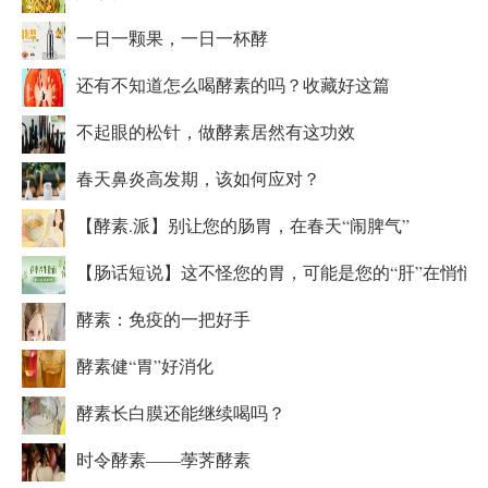
一日一颗果，一日一杯酵
还有不知道怎么喝酵素的吗？收藏好这篇
不起眼的松针，做酵素居然有这功效
春天鼻炎高发期，该如何应对？
【酵素.派】别让您的肠胃，在春天“闹脾气”
【肠话短说】这不怪您的胃，可能是您的“肝”在悄悄
酵素：免疫的一把好手
酵素健“胃”好消化
酵素长白膜还能继续喝吗？
时令酵素——荸荠酵素