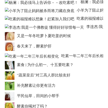
杨澜：我必须马
小羊为了阻止妈妈
吃素的福报难以想
李连杰:我是
又是一年冬吃萝卜夏吃姜的时候
春天来了，酵素护肝
吃素一年二年三年后长相变
素食 | 为什么初一、十五要吃素？
“蔬菜皇后”对三高人群比较友好
补充酵素让你更有活力
平民仙草，田间的小帮手
酵素你喝对了吗？