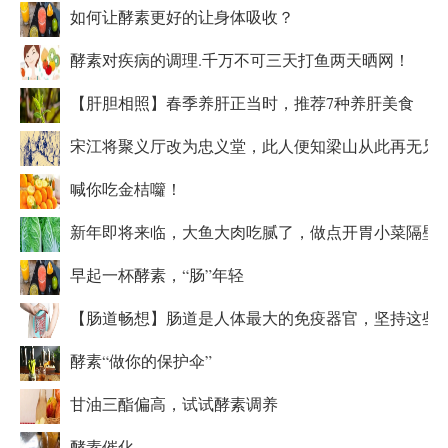
如何让酵素更好的让身体吸收？
酵素对疾病的调理.千万不可三天打鱼两天晒网！
【肝胆相照】春季养肝正当时，推荐7种养肝美食
宋江将聚义厅改为忠义堂，此人便知梁山从此再无兄
喊你吃金桔囖！
新年即将来临，大鱼大肉吃腻了，做点开胃小菜隔壁
早起一杯酵素，“肠”年轻
【肠道畅想】肠道是人体最大的免疫器官，坚持这些
酵素“做你的保护伞”
甘油三酯偏高，试试酵素调养
酵素催化