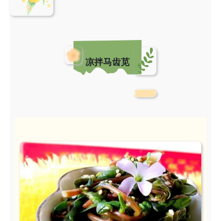
凉拌马齿苋