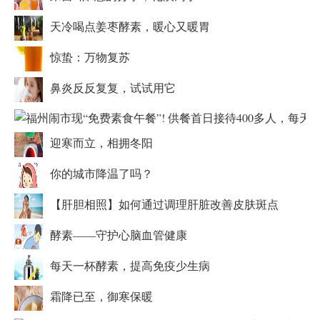
天冷喝点姜枣酵素，暖心又暖胃
惊蛰：万物复苏
鼻炎反反复复，试试用它
迎寒而立，相拥冬阳
你的城市降温了吗？
【肝胆相照】如何通过调理肝脏改善皮肤斑点
酵素——守护心脑血管健康
每天一杯酵素，提高免疫少生病
霜降已至，御寒保暖