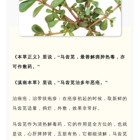
《本草正义》里说，“马齿苋，最善解痈肿热毒，亦
可作敷药。”
《滇南本草》里说，”马齿苋治多年恶疮。”
治痤疮，治带状疱疹：在疮疹初起的时候，取新鲜的
马齿苋适量，捣烂，外敷，效果非常好。
马齿苋作为清热解毒药，它的作用是全方位的，也就
是说，心肝脾肺肾，五脏有热，它都能清解，马齿苋