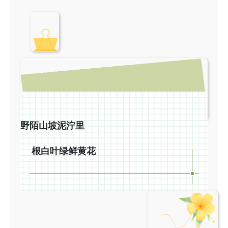
野陌山坡泥泞里
根白叶绿鲜黄花