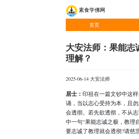
素食学佛网
首页
大安法师：果能志
理解？
2025-06-14
大安法师
居士：
印祖在一篇文钞中这样
诵，当以志心受持为本，且勿
会透彻。若先欲透彻，不从志
中一句“果能志诚之极，教理
要志诚了教理就会透彻?请慈