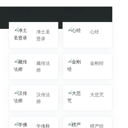
文章类别
佛经大全
净土圣
心经
贤录
藏传法
金刚经
师
汉传法
大悲咒
师
学佛释
楞严经