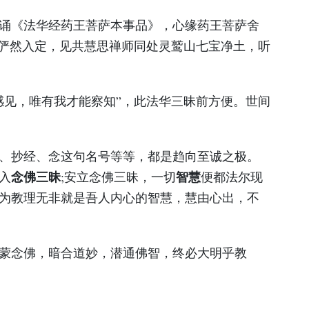
诵《法华经药王菩萨本事品》，心缘药王菩萨舍
，俨然入定，见共慧思禅师同处灵鹫山七宝净土，听
感见，唯有我才能察知”，此法华三昧前方便。世间
、抄经、念这句名号等等，都是趋向至诚之极。
念佛三昧
智慧
入
;安立念佛三昧，一切
便都法尔现
为教理无非就是吾人内心的智慧，慧由心出，不
蒙念佛，暗合道妙，潜通佛智，终必大明乎教