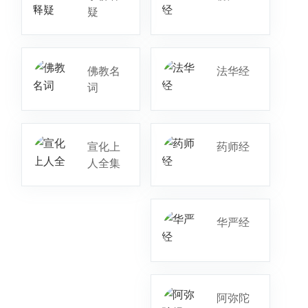
疑
佛教名
法华经
词
宣化上
药师经
人全集
华严经
阿弥陀