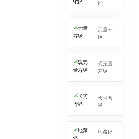
经
无量寿
经
观无量
寿经
长阿含
经
地藏经