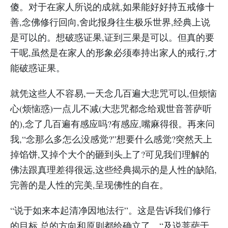
傻。对于在家人所说的成就,如果能好好持五戒修十
善,念佛修行回向,舍此报身往生极乐世界,经典上说
是可以的。想破惑证果,证到三果是可以。但真的要
干呢,虽然是在家人的形象必须奉持出家人的戒行,才
能破惑证果。
就凭这些人不容易,一天念几百遍大悲咒可以,但烦恼
心(烦恼惑)一点儿不减(大悲咒都念给观世音菩萨听
的),念了几百遍有感应吗?有感应,嘴麻得很。再来问
我,“念那么多怎么没感觉?”想要什么感觉?突然天上
掉馅饼,又掉个大个的砸到头上了?可见我们理解的
佛法跟真理差得很远,这些经典揭示的是人性的缺陷,
完善的是人性的完美,呈现佛性的自在。
“说于如来本起清净因地法行”。这是告诉我们修行
的目标,总的方向和原则都给确立了。“及说菩萨于