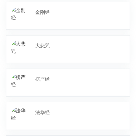
金刚经
大悲咒
楞严经
法华经