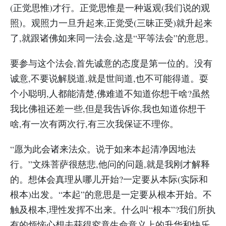
(正觉思惟)才行。正觉思惟是一种返观(我们说的观
照)。观照力一旦升起来,正觉受(三昧正受)就升起来
了,就跟诸佛如来同一法会,这是“平等法会”的意思。
要参与这个法会,首先诚意的态度是第一位的。没有
诚意,不要说解脱道,就是世间道,也不可能得道。耍
个小聪明,人都能清楚,佛难道不知道你想干啥?虽然
我比佛祖还差一些,但是我告诉你,我也知道你想干
啥,有一次有两次行,有三次我保证不理你。
“愿为此会诸来法众。说于如来本起清净因地法
行。”文殊菩萨很慈悲,他问的问题,就是我刚才解释
的。想体会真理从哪儿开始?一定要从本际(实际和
根本)出发。“本起”的意思是一定要从根本开始。不
触及根本,理性发挥不出来。什么叫“根本”?我们所执
有的烦恼心想去获得究竟生命意义上的升华和快乐,