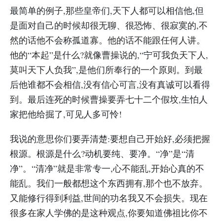
最简单的例子,那些皇帝们,天下人都可以相信他,但
是面对自己的时候却很无聊、很恐怖、很寂寞的,不
然的话他不会称孤道寡。他的话不能跟任何人讲。
他的“本起”是什么?就像曹操说的,“宁可我负天下人,
莫叫天下人负我”,是他们所奉行的一个原则。到最
后他谁都不会相信,没有信心可言,没有真诚可以看得
到。最后连死的时候曹操要弄七十二个假坟,生怕人
家把他给掘了,可见人多可怜!
我说的意思你们要弄清楚:要想自己开始好,必须把握
根源。根源是什么?动机要纯、要净。“净”是“清
净”。“清净”就是非常专一,心不能乱,开始心真的不
能乱。我们一般都想这个东西拥有,那个也不放弃。
又能修行得到利益,世间的功名我又不会损失。现在
很多在家人学佛的是这种观点,你要知道佛祖比你不