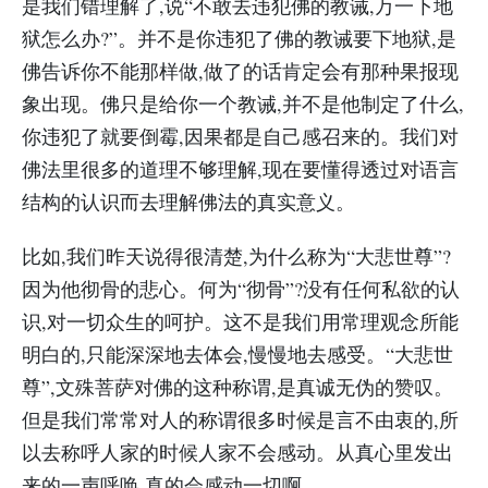
是我们错理解了,说“不敢去违犯佛的教诫,万一下地
狱怎么办?”。并不是你违犯了佛的教诫要下地狱,是
佛告诉你不能那样做,做了的话肯定会有那种果报现
象出现。佛只是给你一个教诫,并不是他制定了什么,
你违犯了就要倒霉,因果都是自己感召来的。我们对
佛法里很多的道理不够理解,现在要懂得透过对语言
结构的认识而去理解佛法的真实意义。
比如,我们昨天说得很清楚,为什么称为“大悲世尊”?
因为他彻骨的悲心。何为“彻骨”?没有任何私欲的认
识,对一切众生的呵护。这不是我们用常理观念所能
明白的,只能深深地去体会,慢慢地去感受。“大悲世
尊”,文殊菩萨对佛的这种称谓,是真诚无伪的赞叹。
但是我们常常对人的称谓很多时候是言不由衷的,所
以去称呼人家的时候人家不会感动。从真心里发出
来的一声呼唤,真的会感动一切啊。