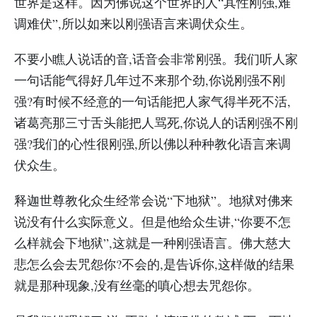
世界是这样。因为佛说这个世界的人“其性刚强,难
调难伏”,所以如来以刚强语言来调伏众生。
不要小瞧人说话的音,话音会非常刚强。我们听人家
一句话能气得好几年过不来那个劲,你说刚强不刚
强?有时候不经意的一句话能把人家气得半死不活,
诸葛亮那三寸舌头能把人骂死,你说人的话刚强不刚
强?我们的心性很刚强,所以佛以种种教化语言来调
伏众生。
释迦世尊教化众生经常会说“下地狱”。地狱对佛来
说没有什么实际意义。但是他给众生讲,“你要不怎
么样就会下地狱”,这就是一种刚强语言。佛大慈大
悲怎么会去咒怨你?不会的,是告诉你,这样做的结果
就是那种现象,没有丝毫的嗔心想去咒怨你。