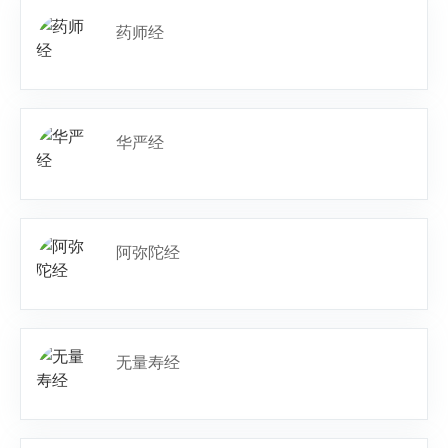
药师经
华严经
阿弥陀经
无量寿经