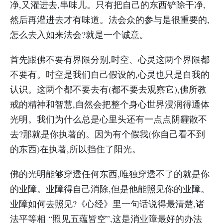
净,又灌进去,串味儿。只有把自己的东西铲除干净,
然后再灌进去才有味道。法会众的参与是很重要的,
怎么去入如来法会?就是一个诚意。
首先跟佛不要有界限分别,时空、心灵这两个界限都
不要有。时空是我们自己假设的,心灵也只是自我的
认识。这两个都不要去有(都不要去观察它),佛所教
戒的精神和智慧,自然会把整个身心世界浸润得通体
光明。我们为什么总是心里头还有一点点阴霾散不
去?那就是你执著的。因为有个假我(你自己看不到
的东西)在执著,所以挡住了阳光。
佛的光明能够穿透任何东西,唯独穿透不了的就是你
的业障。业障得自己消除,但是他能照见你的业障。
业障如何去照见?《心经》里一句话说得最清楚,诸
法平等相 “照见五蕴皆空”,这是消业障最好的办法