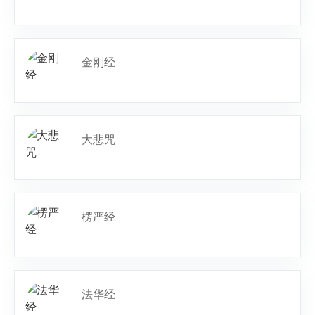
金刚经
大悲咒
楞严经
法华经