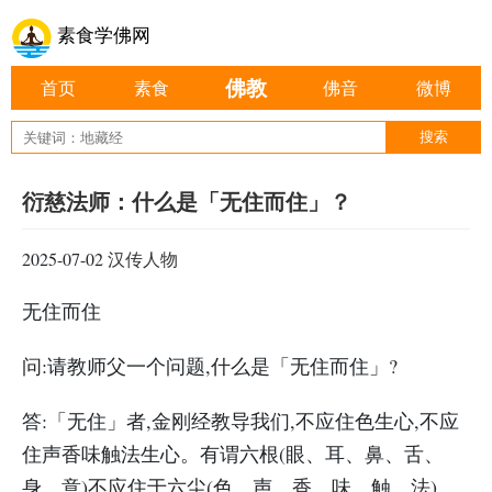
素食学佛网
佛教
首页
素食
佛音
微博
衍慈法师：什么是「无住而住」？
2025-07-02
汉传人物
无住而住
问:请教师父一个问题,什么是「无住而住」?
答:「无住」者,金刚经教导我们,不应住色生心,不应
住声香味触法生心。有谓六根(眼、耳、鼻、舌、
身、意)不应住于六尘(色、声、香、味、触、法)。