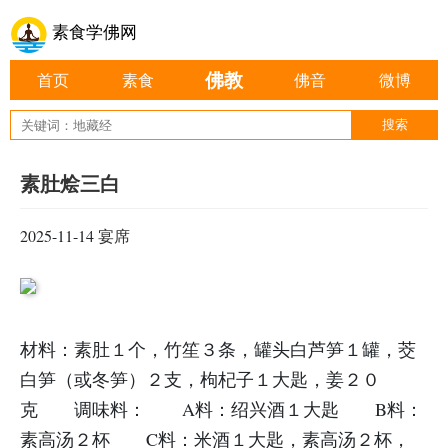
素食学佛网
佛教
首页
素食
佛音
微博
素肚烩三白
2025-11-14
宴席
材料：
素肚１个，竹笙３条，罐头白芦笋１罐，茭
白笋（或冬笋）２支，枸杞子１大匙，姜２０
克 调味料： A料：绍兴酒１大匙 B料：
素高汤２杯 C料：米酒１大匙，素高汤２杯，