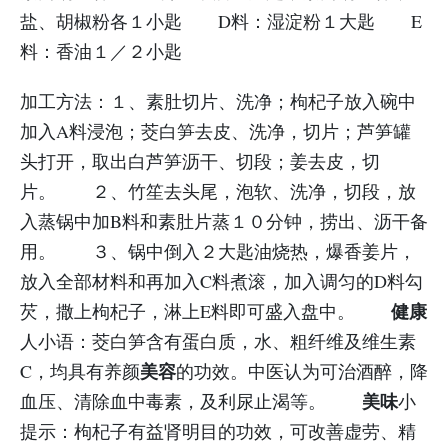
盐、胡椒粉各１小匙 D料：湿淀粉１大匙 E
料：香油１／２小匙
加工方法：
１、素肚切片、洗净；枸杞子放入碗中
加入A料浸泡；茭白笋去皮、洗净，切片；芦笋罐
头打开，取出白芦笋沥干、切段；姜去皮，切
片。 ２、竹笙去头尾，泡软、洗净，切段，放
入蒸锅中加B料和素肚片蒸１０分钟，捞出、沥干备
用。 ３、锅中倒入２大匙油烧热，爆香姜片，
放入全部材料和再加入C料煮滚，加入调匀的D料勾
健康
芡，撒上枸杞子，淋上E料即可盛入盘中。
人小语：茭白笋含有蛋白质，水、粗纤维及维生素
美容
C，均具有养颜
的功效。中医认为可治酒醉，降
美味
血压、清除血中毒素，及利尿止渴等。
小
提示：枸杞子有益肾明目的功效，可改善虚劳、精