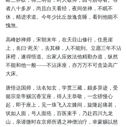
者八十多岁，尚且白天看经，夜间坐禅，不眠不
休，精进求道。今年少比丘放逸贪睡，看到他能不
愧煞。
高峰妙禅师，宋朝末年，在天目山修行，住悬崖
上，名曰‘死关’，去其梯，人不能到。立愿三年不沾
床橙，遂得悟道。出家人应效法他精勤办道，纵然
不能和他一般——不沾床座，亦万万不可贪染高广
大床。
唐悟达国师，法名知玄，学贯三藏，颇多异迹，受
懿宗皇帝赐沉香宝座，得人主恭敬，一念骄慢心
起，即于座上，见一珠飞入左膝间，旋隆起痛甚，
状如人面，号人面疮，百医束手，乃赴四川九龙
山，亲请微时在京师所遇之神僧治疗，幸蒙赐以慈