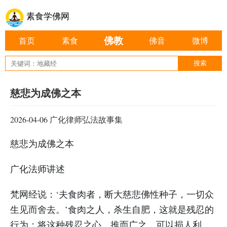
素食学佛网
佛教
首页
素食
佛音
微博
慈悲为成佛之本
2026-04-06
广化律师弘法故事集
慈悲为成佛之本
广化法师讲述
梵网经说：‘夫食肉者，断大慈悲佛性种子，一切众
生见而舍去。’食肉之人，杀生自肥，这就是残忍的
行为；将这种残忍之心，推而广之，可以损人利