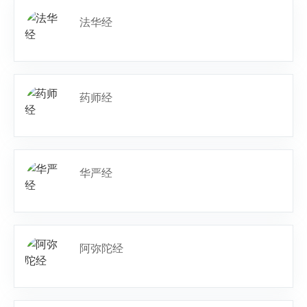
法华经
药师经
华严经
阿弥陀经