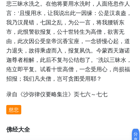
悲三昧水洗之。在他将要用水洗时，人面疮忽作人
言：‘且慢用水，让我说出此一因缘：公是汉袁盎，
我乃汉晁错，七国之乱，为公一言，将我腰斩东
市，此恨警欲报复，公十世转生为高僧，欲害无
由，此次因公受皇帝沉香宝座，一念骄慢心起，道
力退失，故得乘虚而入，报复夙仇。今蒙西天迦诺
迦尊者相解，此后不复与公结怨了。’洗以三昧水，
疮立即平复。试看十世高僧，一念受用心，尚损福
招报；我们凡夫僧，岂可贪图受用耶？
录自《沙弥律仪要略集注》页七六～七七
慈悲
佛经大全
分
享