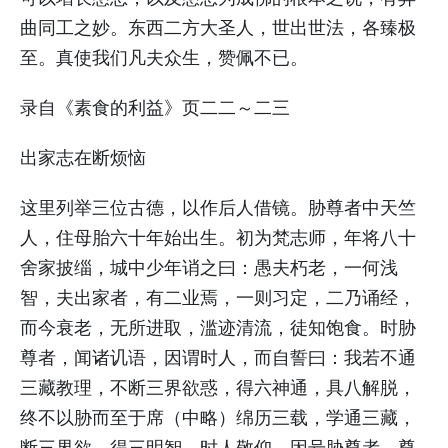
曲同工之妙。东西二方大圣人，世出世法，各臻极
至。真使我们凡夫众生，赞佩不已。
录自《素食的利益》页二二～二三
出家志在断烦恼
这里列举三位古德，以作后人借镜。胁尊者中天竺
人，住母胎六十年始出生。初为梵志师，年将八十
舍家披缁，城中少年诮之曰：愚夫朽老，一何浅
智，夫出家者，有二业焉，一则习定，二乃诵经，
而今衰老，无所进取，滥迹清流，徒知饱食。时胁
尊者，闻诸讥语，因谓时人，而自誓曰：我若不通
三藏教理，不断三界欲惑，得六神通，具八解脱，
终不以胁而至于席（中略）绵历三载，学通三藏，
断三界欲，得三明智，时人敬仰，因号胁尊者。尊