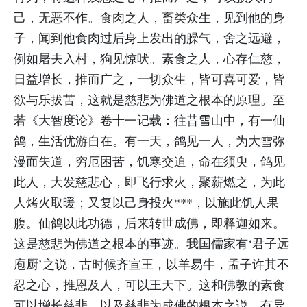
己，无恶不作。食肉之人，畜类众生，见到他的身
子，闻到他食肉过后身上发出的臊气，舍之远避，
例如屠夫入村，狗见惊吠。素食之人，心存仁慈，
日益增长，推而广之，一切众生，皆可喜可爱，皆
欲与乐拔苦，这就是慈悲为佛道之根本的原理。至
若《大智度论》卷十一记载：往昔雪山中，有一仙
鸽，生活优游自在。有一天，鸽见一人，为大雪弥
漫而失道，穷厄困苦，饥寒交迫，命在须臾，鸽见
此人，大发慈悲心，即飞行求火，聚薪燃之，为此
人烤火取暖；又复以己身投火***，以施此饥人果
腹。仙鸽以此功德，后来转世成佛，即释迦如来。
这是慈悲为佛道之根本的事迹。我国儒家有‘君子远
庖厨’之说，古时候齐宣王，以羊易牛，孟子许其不
忍之心，推恩及人，可以王天下。这和佛教的素食
可以增长慈悲，以及慈悲为成佛的根本之说，有异