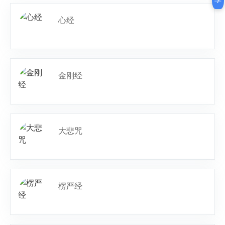
心经
金刚经
大悲咒
楞严经