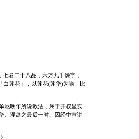
摩罗什译，七卷二十八品，六万九千馀字，
译为「白莲花」，以莲花(莲华)为喻，比
牟尼晚年所说教法，属于开权显实
华、涅盘之最后一时。因经中宣讲
经》