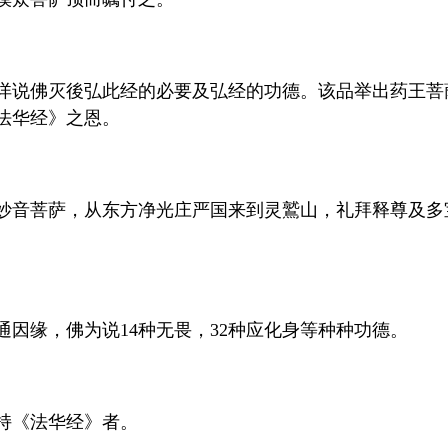
详说佛灭後弘此经的必要及弘经的功德。该品举出药王菩
法华经》之恩。
的妙音菩萨，从东方净光庄严国来到灵鷲山，礼拜释尊及
因缘，佛为说14种无畏，32种应化身等种种功德。
持《法华经》者。