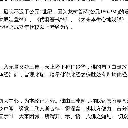
最晚不迟于公元1世纪，因为龙树菩萨(公元150-250)
大般涅盘经》、《优婆塞戒经》、《大乘本生心地观经》
本经之成立年代较以上诸经为早。
，入无量义处三昧，天上降下种种妙华，佛的眉间白毫放
华经》前，皆现此瑞。暗示佛说此经之殊胜处有别於他经
两大中心，为本经正宗分。佛由三昧起，称叹诸佛智慧甚
令声闻、缘觉二乘人断苦缚，得涅盘，佛以方便力，曾分
宣示唯一大事因缘，所谓开、示、悟、入佛之知见;一切