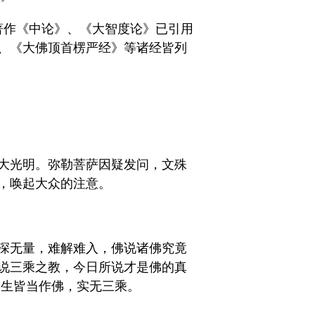
的著作《中论》、《大智度论》已引用
、《大佛顶首楞严经》等诸经皆列
大光明。弥勒菩萨因疑发问，文殊
，唤起大众的注意。
深无量，难解难入，佛说诸佛究竟
说三乘之教，今日所说才是佛的真
众生皆当作佛，实无三乘。