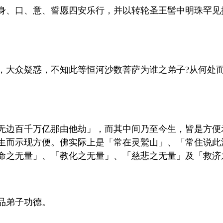
身、口、意、誓愿四安乐行，并以转轮圣王髻中明珠罕见
，大众疑惑，不知此等恒河沙数菩萨为谁之弟子?从何处而
无边百千万亿那由他劫」，而其中间乃至今生，皆是方便
生而示现方便。佛实际上是「常在灵鷲山」、「常住说此
命之无量」、「教化之无量」、「慈悲之无量」及「救济
品弟子功德。