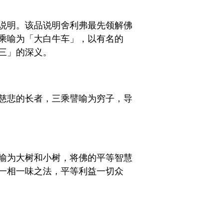
说明。该品说明舍利弗最先领解佛
乘喻为「大白牛车」，以有名的
三」的深义。
慈悲的长者，三乘譬喻为穷子，导
喻为大树和小树，将佛的平等智慧
一相一味之法，平等利益一切众