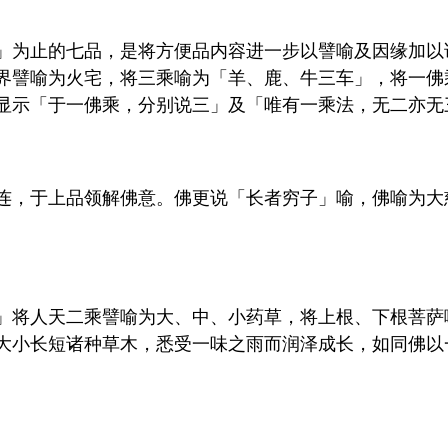
」为止的七品，是将方便品内容进一步以譬喻及因缘加以
界譬喻为火宅，将三乘喻为「羊、鹿、牛三车」，将一佛
显示「于一佛乘，分别说三」及「唯有一乘法，无二亦无
连，于上品领解佛意。佛更说「长者穷子」喻，佛喻为大
。
」将人天二乘譬喻为大、中、小药草，将上根、下根菩萨
大小长短诸种草木，悉受一味之雨而润泽成长，如同佛以