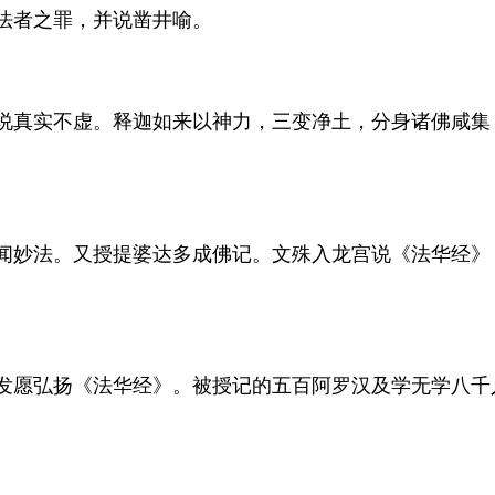
法者之罪，并说凿井喻。
说真实不虚。释迦如来以神力，三变净土，分身诸佛咸集
闻妙法。又授提婆达多成佛记。文殊入龙宫说《法华经》
发愿弘扬《法华经》。被授记的五百阿罗汉及学无学八千