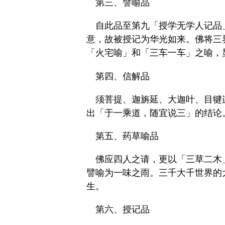
第三、譬喻品
自此品至第九「授学无学人记品
意，故被授记为华光如来。佛将三
「火宅喻」和「三车一车」之喻，
第四、信解品
须菩提、迦旃延、大迦叶、目犍
出「于一乘道，随宜说三」的结论
第五、药草喻品
佛应四人之请，更以「三草二木
譬喻为一味之雨。三千大千世界的
生。
第六、授记品