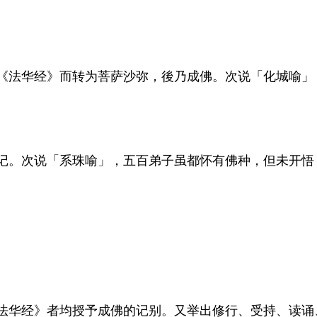
《法华经》而转为菩萨沙弥，後乃成佛。次说「化城喻」
记。次说「系珠喻」，五百弟子虽都怀有佛种，但未开悟
法华经》者均授予成佛的记别。又举出修行、受持、读诵