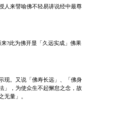
授人来譬喻佛不轻易讲说经中最尊
来?此为佛开显「久远实成」佛果
示现。又说「佛寿长远」、「佛身
法」，为使众生不起懈怠之念，故
之无量」。