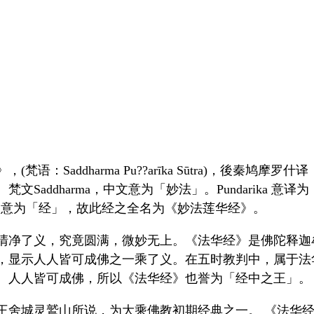
语：Saddharma Pu??arīka Sūtra)，後秦鸠
文Saddharma，中文意为「妙法」。Pundarika 意
ra 意为「经」，故此经之全名为《妙法莲华经》。
清净了义，究竟圆满，微妙无上。《法华经》是佛陀释迦
，显示人人皆可成佛之一乘了义。在五时教判中，属于法
、人人皆可成佛，所以《法华经》也誉为「经中之王」。
王舍城灵鷲山所说，为大乘佛教初期经典之一。 《法华