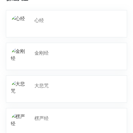
心经
金刚经
大悲咒
楞严经