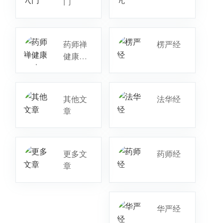
门
药师禅
楞严经
健康疗
法
其他文
法华经
章
更多文
药师经
章
华严经