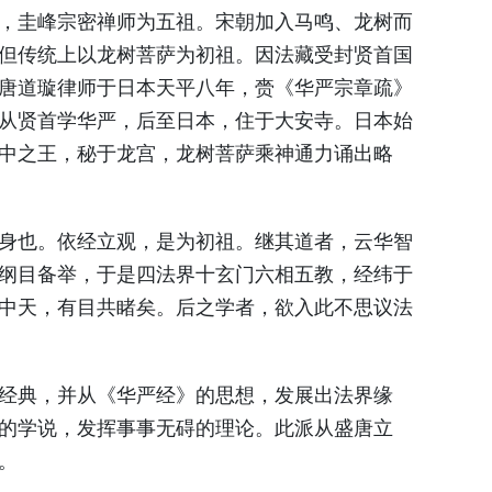
，圭峰宗密禅师为五祖。宋朝加入马鸣、龙树而
但传统上以龙树菩萨为初祖。因法藏受封贤首国
唐道璇律师于日本天平八年，赍《华严宗章疏》
从贤首学华严，后至日本，住于大安寺。日本始
中之王，秘于龙宫，龙树菩萨乘神通力诵出略
身也。依经立观，是为初祖。继其道者，云华智
纲目备举，于是四法界十玄门六相五教，经纬于
中天，有目共睹矣。后之学者，欲入此不思议法
经典，并从《华严经》的思想，发展出法界缘
的学说，发挥事事无碍的理论。此派从盛唐立
。