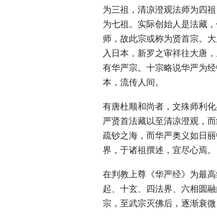
为三祖，清凉澄观法师为四祖
为七祖。实际创始人是法藏，
师，故此宗或称为贤首宗。大
入日本，新罗之审祥往大唐，
有华严宗。十宗略说华严为经
本，流传人间。
有唐杜顺和尚者，文殊师利化
严贤首法藏以至清凉澄观，而
疏钞之海，而华严奥义如日丽
界，于诸祖撰述，宜尽心焉。
在判教上尊《华严经》为最高
起、十玄、四法界、六相圆融
宗，至武宗灭佛后，逐渐衰微