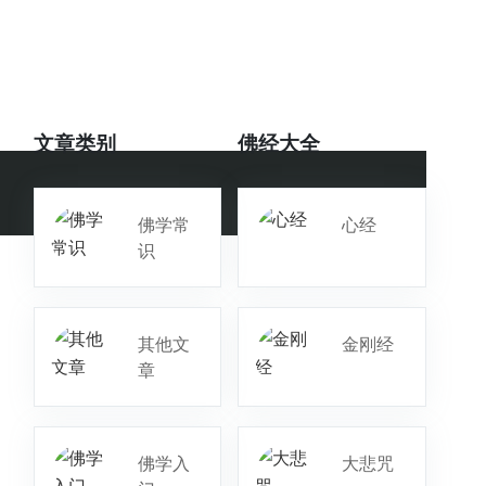
文章类别
佛经大全
佛学常
心经
识
其他文
金刚经
章
佛学入
大悲咒