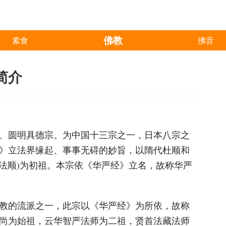
佛教
素食
佛音
简介
、圆明具德宗。为中国十三宗之一，日本八宗之
》立法界缘起、事事无碍的妙旨，以隋代杜顺和
即法顺)为初祖。本宗依《华严经》立名，故称华严
教的流派之一，此宗以《华严经》为所依，故称
尚为始祖，云华智严法师为二祖，贤首法藏法师