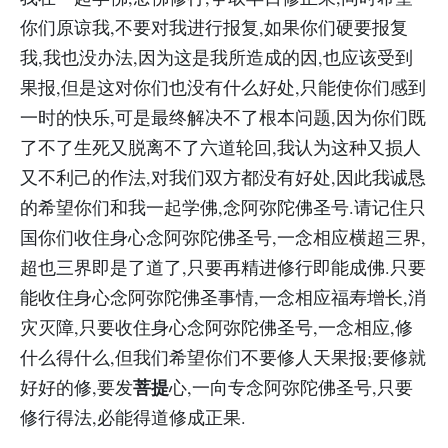
你们原谅我,不要对我进行报复,如果你们硬要报复
我,我也没办法,因为这是我所造成的因,也应该受到
果报,但是这对你们也没有什么好处,只能使你们感到
一时的快乐,可是最终解决不了根本问题,因为你们既
了不了生死又脱离不了六道轮回,我认为这种又损人
又不利己的作法,对我们双方都没有好处,因此我诚恳
的希望你们和我一起学佛,念阿弥陀佛圣号.请记住只
国你们收住身心念阿弥陀佛圣号,一念相应横超三界,
超也三界即是了道了,只要再精进修行即能成佛.只要
能收住身心念阿弥陀佛圣事情,一念相应福寿增长,消
灾灭障,只要收住身心念阿弥陀佛圣号,一念相应,修
什么得什么,但我们希望你们不要修人天果报;要修就
菩提
好好的修,要发
心,一向专念阿弥陀佛圣号,只要
修行得法,必能得道修成正果.