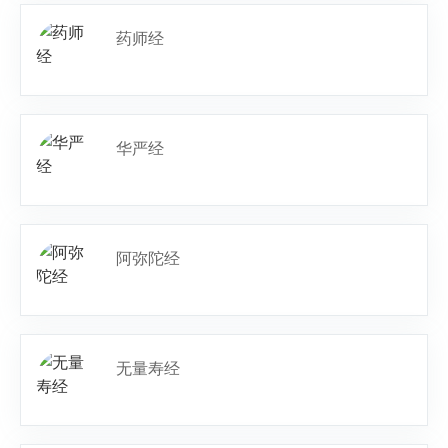
药师经
华严经
阿弥陀经
无量寿经