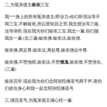
皈依
二.为冤亲债主
三宝
我***身上的所有冤亲债主(即业力)你们听清汝等不
闻三宝,不解皈依,所以受轮回之苦,我念授汝等三皈,
汝等谛听,现在我为你们皈依三宝,我念一遍,你们随
我念一遍.(念三遍)皈依佛.皈依法,皈依僧.
皈依佛,两足尊,皈依法,离欲尊,皈依僧众中尊.
饿鬼
皈依佛,不堕地狱,皈依法,不堕
.皈依僧,不堕傍生,
(三遍)
皈依完毕.现在我为你们念阿弥陀佛圣号两千声.请你
们收住身心和我一起念阿弥陀佛圣号.
三,诵完圣号,为冤亲债主诵心经一遍.