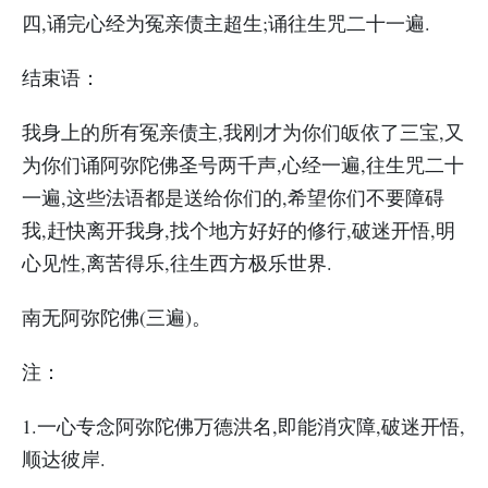
四,诵完心经为冤亲债主超生;诵往生咒二十一遍.
结束语：
我身上的所有冤亲债主,我刚才为你们皈依了三宝,又
为你们诵阿弥陀佛圣号两千声,心经一遍,往生咒二十
一遍,这些法语都是送给你们的,希望你们不要障碍
我,赶快离开我身,找个地方好好的修行,破迷开悟,明
心见性,离苦得乐,往生西方极乐世界.
南无阿弥陀佛(三遍)。
注：
1.一心专念阿弥陀佛万德洪名,即能消灾障,破迷开悟,
顺达彼岸.