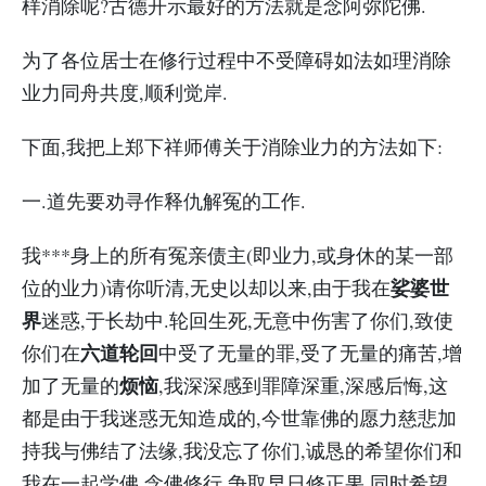
样消除呢?古德开示最好的方法就是念阿弥陀佛.
为了各位居士在修行过程中不受障碍如法如理消除
业力同舟共度,顺利觉岸.
下面,我把上郑下祥师傅关于消除业力的方法如下:
一.道先要劝寻作释仇解冤的工作.
我***身上的所有冤亲债主(即业力,或身休的某一部
娑婆世
位的业力)请你听清,无史以却以来,由于我在
界
迷惑,于长劫中.轮回生死,无意中伤害了你们,致使
六道轮回
你们在
中受了无量的罪,受了无量的痛苦,增
烦恼
加了无量的
,我深深感到罪障深重,深感后悔,这
都是由于我迷惑无知造成的,今世靠佛的愿力慈悲加
持我与佛结了法缘,我没忘了你们,诚恳的希望你们和
我在一起学佛,念佛修行,争取早日修正果,同时希望