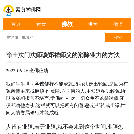
素食学佛网
佛教
首页
素食
佛音
微博
净土法门法师谈郑祥师父的消除业力的方法
2023-06-26
念佛仪轨
学佛
修行
我们生生世世
不能成就,没办法走出轮回,是因为有
冤亲债主来找麻烦,作魔障,不学佛的人,不知道释仇解冤,所
众生
以冤冤相报苦不堪言,学佛的人,对一切
不论是讨债,还
债都劝他念佛,这样就可以把所有的善.恶,怨都转成尘缘,世
间人情眷属修行才能成就.
人皆有业障,若无业障,就不会来到这个世间,业障怎