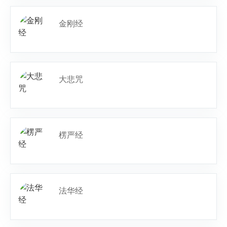
金刚经
大悲咒
楞严经
法华经