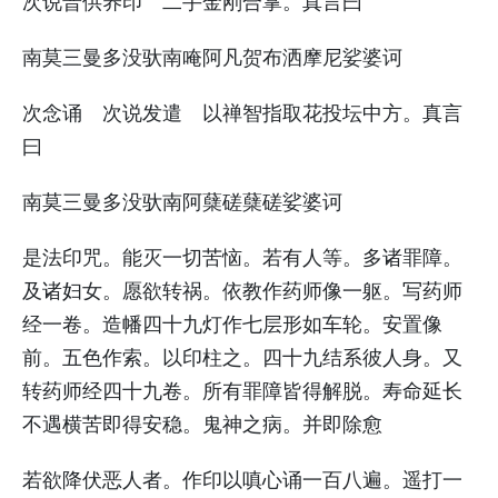
次说普供养印 二手金刚合掌。真言曰
南莫三曼多没驮南唵阿凡贺布洒摩尼娑婆诃
次念诵 次说发遣 以禅智指取花投坛中方。真言
曰
南莫三曼多没驮南阿蘖磋蘖磋娑婆诃
是法印咒。能灭一切苦恼。若有人等。多诸罪障。
及诸妇女。愿欲转祸。依教作药师像一躯。写药师
经一卷。造幡四十九灯作七层形如车轮。安置像
前。五色作索。以印柱之。四十九结系彼人身。又
转药师经四十九卷。所有罪障皆得解脱。寿命延长
不遇横苦即得安稳。鬼神之病。并即除愈
若欲降伏恶人者。作印以嗔心诵一百八遍。遥打一