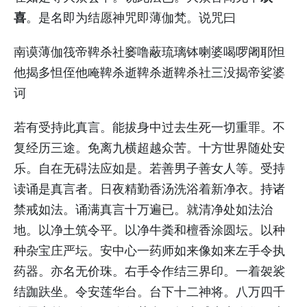
喜
。是名即为结愿神咒即薄伽梵。说咒曰
南谟薄伽筏帝鞞杀社窭噜蔽琉璃钵喇婆喝啰阇耶怛
他揭多怛侄他唵鞞杀逝鞞杀逝鞞杀社三没揭帝娑婆
诃
若有受持此真言。能拔身中过去生死一切重罪。不
复经历三途。免离九横超越众苦。十方世界随处安
乐。自在无碍法应如是。若善男子善女人等。受持
读诵是真言者。日夜精勤香汤洗浴着新净衣。持诸
禁戒如法。诵满真言十万遍已。就清净处如法治
地。以净土筑令平。以净牛粪和檀香涂圆坛。以种
种杂宝庄严坛。安中心一药师如来像如来左手令执
药器。亦名无价珠。右手令作结三界印。一着袈裟
结跏趺坐。令安莲华台。台下十二神将。八万四千