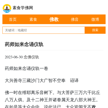
素食学佛网
佛教
首页
素食
佛音
微博
药师如来念诵仪轨
2023-06-30
念佛仪轨
药师如来念诵仪轨一卷
大兴善寺三藏沙门大广智不空奉 诏译
佛一时在维耶离乐音树下。与大菩萨三万六千比丘
八万人俱。及十二神王并诸眷属天龙八部大神王。
欢
在如是等大众会中。说此法已。大众皆闻无不