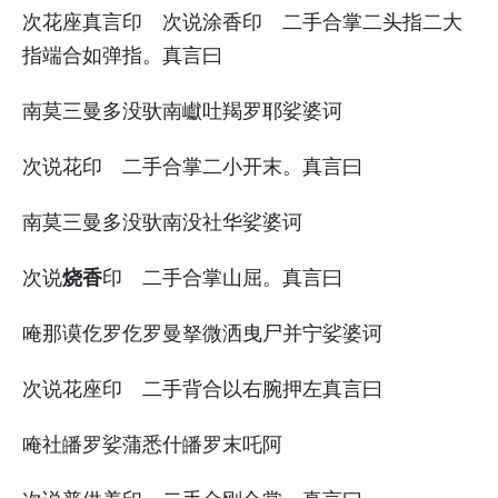
次花座真言印 次说涂香印 二手合掌二头指二大
指端合如弹指。真言曰
南莫三曼多没驮南巘吐羯罗耶娑婆诃
次说花印 二手合掌二小开末。真言曰
南莫三曼多没驮南没社华娑婆诃
烧香
次说
印 二手合掌山屈。真言曰
唵那谟仡罗仡罗曼拏微洒曳尸并宁娑婆诃
次说花座印 二手背合以右腕押左真言曰
唵社皤罗娑蒲悉什皤罗末吒阿