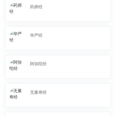
药师经
华严经
阿弥陀经
无量寿经