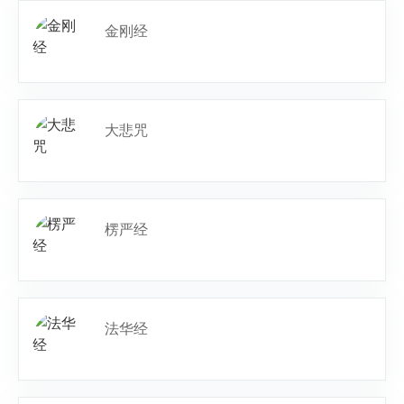
金刚经
大悲咒
楞严经
法华经