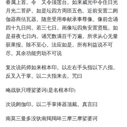
眷属上首。令 又令须莲台。如来威光中令住日光
月光二菩萨。如是坛四方周匝五色。近前安置二阏
伽器商佉瓦器。随意受用奉献承事尊像。像前念诵
四十九日间。若三七日。画像坛四角安置贤瓶。如
是昼夜七日内。诵咒数满百千万遍。所求从心无量
获果报。除不至心。法应如是。所有利益说不可
尽。其余功能穷劫不可说
复次说药师如来根本印。以左右手头指以下八指。
反叉入于掌。以二大指来去。咒曰
唵战驮只哩娑婆诃(是名根本印)
次说阏伽印。以二手掌捧器顶戴。真言曰
南莫三曼多没驮南羯羯哞三摩三摩娑婆诃