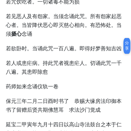
若咒饮吃者。一切诸毒不能为损
若见恶人及有怨家。当须念诵此咒。所有怨家起恶
心者。当皆降伏恶心即灭慈心相向。有恐怖处。当
摄心
须
念诵
分
若欲卧时。当诵此咒一百八遍。即得好梦善知吉凶
享
若人或患疟病。持此咒者视患疟人。切诵此咒一千
八遍。其患即除愈
药师如来念诵仪轨一卷
保元三年二月二日酉时书了 恭赐大缘房法印御本
书了留赠后贤共期佛慧耳 求法沙门觉成
延宝二甲寅年九月十四日以高山寺法鼓台之本于仁