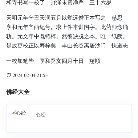
和寺书写一校了 野泽末资净严 三十六岁
天明元年辛丑天润五月以觉远僧正本写之 慈忍
享和元年辛酉纪号。求上件本训国字。此药师念诵
轨。元文年中既铸梓。然彼缺脱之本。唯一纸阙。
是故更校正以寿梓矣 丰山长谷寓居沙门 快道志
一校加笔毕 享和癸亥四月十日 慈顺
2024-02-04 21:53
佛经大全
心经