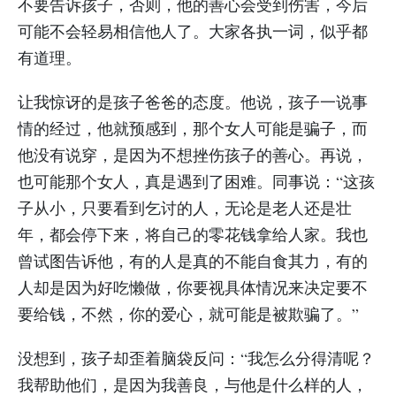
不要告诉孩子，否则，他的善心会受到伤害，今后
可能不会轻易相信他人了。大家各执一词，似乎都
有道理。
让我惊讶的是孩子爸爸的态度。他说，孩子一说事
情的经过，他就预感到，那个女人可能是骗子，而
他没有说穿，是因为不想挫伤孩子的善心。再说，
也可能那个女人，真是遇到了困难。同事说：“这孩
子从小，只要看到乞讨的人，无论是老人还是壮
年，都会停下来，将自己的零花钱拿给人家。我也
曾试图告诉他，有的人是真的不能自食其力，有的
人却是因为好吃懒做，你要视具体情况来决定要不
要给钱，不然，你的爱心，就可能是被欺骗了。”
没想到，孩子却歪着脑袋反问：“我怎么分得清呢？
我帮助他们，是因为我善良，与他是什么样的人，