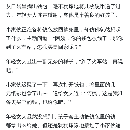
从口袋里掏出钱包，毫不犹豫地将几枚硬币递了过
去。年轻女人连声道谢，夸他是个善良的好孩子。
小家伙正准备将钱包放回裤兜里，却仿佛忽然想起
了什么，主动问道：“阿姨，你的钱包被偷了，那你
到了火车站，怎么买票回家呢？”
年轻女人显出一副无奈的样子，“到了火车站，再说
吧。”
小家伙迟疑了一下，再次打开钱包，将里面的几十
元纸钞也拿了出来，递给女人道：“阿姨，这是我准
备去买书的钱，也给你吧。”
年轻女人显然没想到，孩子会主动把钱包里的钱，
都拿出来给她。但还是犹犹豫豫地接过了小家伙递