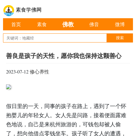
素食学佛网
佛教
首页
素食
佛音
微博
善良是孩子的天性，愿你我也保持这颗善心
2023-07-12
修心养性
假日里的一天，同事的孩子在路上，遇到了一个怀
抱婴儿的年轻女人。女人先是问路，接着便面露难
色地说，自己是来杭州旅游的，可钱包却被人偷
了，想向他借点零钱坐车。孩子听了女人的遭遇，