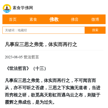
素食学佛网
佛教
首页
素食
佛音
微博
凡事应三思之弗觉，体实而再行之
2023-08-05
世法哲言
《世法哲言》（十三）
凡事应三思之弗觉，体实而再行之，不可闻言而
从，亦不可听之否虚，三思之下实施无道者，当进
而穷根之研，欲觅高天彩虹而遇乌云之布，则疑于
霞辉之弗成也，是为过失。