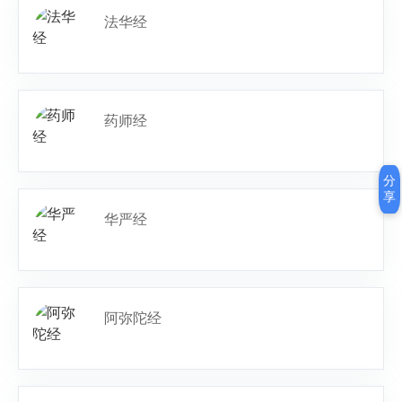
法华经
药师经
分
享
华严经
阿弥陀经