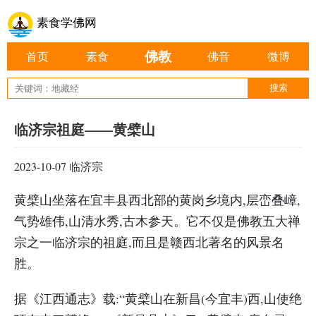
素食学佛网
佛教
首页
素食
佛音
微博
临济宗祖庭——黄檗山
2023-10-07
临济宗
黄檗山坐落在宜丰县西北部的黄岗乡境内,层峦叠嶂,
气势雄伟,山清水秀,古木参天。它不仅是佛教五大禅
宗之一临济宗的祖庭,而且是赣西北著名的风景名
胜。
据《江西通志》载:“黄檗山在新昌(今宜丰)西,山使绝