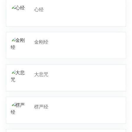
心经
金刚经
大悲咒
楞严经