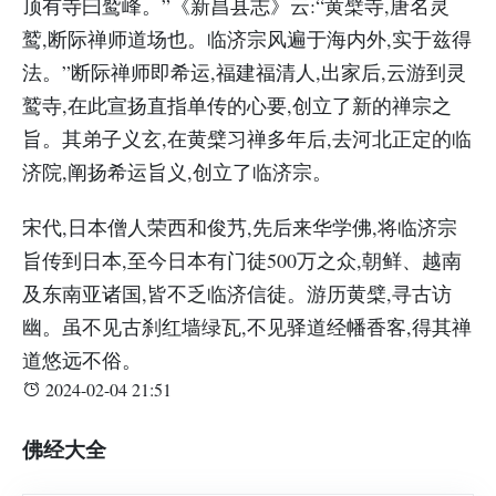
顶有寺曰鹫峰。”《新昌县志》云:“黄檗寺,唐名灵
鹫,断际禅师道场也。临济宗风遍于海内外,实于兹得
法。”断际禅师即希运,福建福清人,出家后,云游到灵
鹫寺,在此宣扬直指单传的心要,创立了新的禅宗之
旨。其弟子义玄,在黄檗习禅多年后,去河北正定的临
济院,阐扬希运旨义,创立了临济宗。
宋代,日本僧人荣西和俊艿,先后来华学佛,将临济宗
旨传到日本,至今日本有门徒500万之众,朝鲜、越南
及东南亚诸国,皆不乏临济信徒。游历黄檗,寻古访
幽。虽不见古刹红墙绿瓦,不见驿道经幡香客,得其禅
道悠远不俗。
2024-02-04 21:51
佛经大全