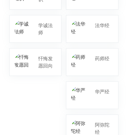
学诚法
法华经
师
忏悔发
药师经
愿回向
华严经
阿弥陀
经