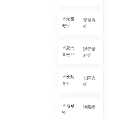
无量寿
经
观无量
寿经
长阿含
经
地藏经