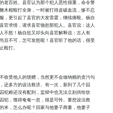
的老百姓。县官认为那个犯人恶性很重，命令警
鞭木棍殴打全身，一时被打得皮破血流，惨不忍
服，更引起了县官的大发雷霆，继续痛殴。杨自
县官求情，请求县官饶恕那犯人。县官说：这人
人不怒！杨自惩又叩头向县官解释说：古人有
尚且不可，怎可发怒呢！县官听了他的话，很受
止殴打。
不收受他人的馈赠，当然更不会做纳贿的贪污勾
，还多方的设法救济。有一次，新到了几个囚
囚犯粮还没有配到，监狱中也无法立刻供给饮
囚犯，饿得奄奄一息，很是可怜。要想设法救
的米，怎么办呢？回家与他妻子商量，他妻子