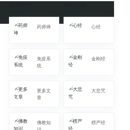
文章类别
佛经大全
药师禅
心经
免疫系
金刚经
统
更多文
大悲咒
章
佛教知
楞严经
识