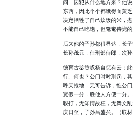
问：囚犯从什么地方来？他说
东西，因此个个都饿得面黄乏
决定牺牲了自己炊饭的米，煮
不能自己吃饱，但奄奄待毙的
后来他的子孙都很显达，长子
长孙茂元，任刑部侍郎，次孙
德育古鉴赞叹杨自惩有云：此
行。何也？公门时时刑罚，其
呼天抢地，无可告诉，惟公门
宽假一分，胜他人方便十分。
唆打，无知情故枉，无舞文乱
庆日至，子孙昌盛矣。（取材