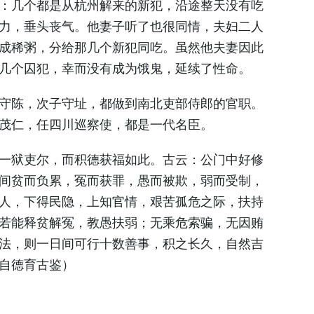
：几个都是从杭州解来的新犯，沿途整天没有吃
力，垂头丧气。他妻子听了也很同情，夫妇二人
成稀粥，分给那几个新犯同吃。虽然他夫妻因此
几个囚犯，幸而没有成为饿鬼，延续了性命。
守陈，次子守址，都做到南北吏部侍郎的官职。
茂仁，任四川巡察使，都是一代名臣。
一狱吏尔，而积德获福如此。古云：公门中好修
间贫而负累，冤而获罪，愚而被欺，弱而受制，
人，下得民隐，上知官情，艰苦孤危之际，扶持
若能释贫解冤，教愚扶弱；无乘危索骗，无因贿
法，则一日间可行十数善事，积之长久，自然吉
自德育古鉴）