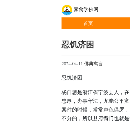
素食学佛网
首页
忍饥济困
2024-04-11
佛典寓言
忍饥济困
杨自惩是浙江省宁波县人，在
忠厚，办事守法，尤能公平宽
案件的时候，常常声色俱厉，
不分的，所以县府衙门也就是