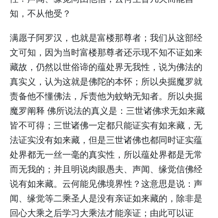
知，不从他受？
满愿子阿罗汉，也就是富楼那尊者；我们从这部经
文可知，因为当时富楼那尊者还示现不知不证如来
藏故，仍然以世俗谛的蕴处界无我性，说为佛法的
真实义，认为这就是佛陀的本怀；所以央掘魔罗就
责备他不懂佛法，斥责他为蚊蚋无知者。所以央掘
魔罗阐释 佛所说法的真义是：三世诸佛求无如来藏
皆不可得；三世诸佛一定都只能证实有如来藏，无
法证实没有如来藏，但是三世诸佛也都同时证实蕴
处界都无一丝一毫的真实性，所以蕴处界都是无常
而无我的；并且明说肉眼愚夫、声闻、缘觉信佛经
说有如来藏。云何能见佛境界性？这意思是说：声
闻、缘觉等二乘圣人是没有亲证如来藏的，除非是
回心大乘之后学习大乘法才能亲证；由此可以证