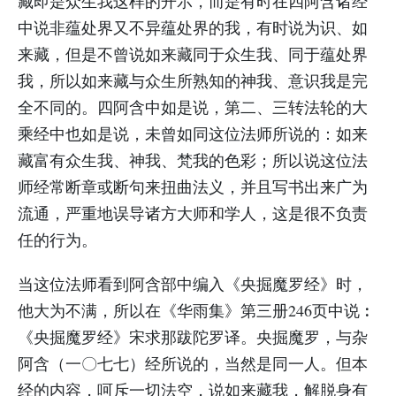
藏即是众生我这样的开示，而是有时在四阿含诸经
中说非蕴处界又不异蕴处界的我，有时说为识、如
来藏，但是不曾说如来藏同于众生我、同于蕴处界
我，所以如来藏与众生所熟知的神我、意识我是完
全不同的。四阿含中如是说，第二、三转法轮的大
乘经中也如是说，未曾如同这位法师所说的：如来
藏富有众生我、神我、梵我的色彩；所以说这位法
师经常断章或断句来扭曲法义，并且写书出来广为
流通，严重地误导诸方大师和学人，这是很不负责
任的行为。
当这位法师看到阿含部中编入《央掘魔罗经》时，
他大为不满，所以在《华雨集》第三册246页中说︰
《央掘魔罗经》宋求那跋陀罗译。央掘魔罗，与杂
阿含（一〇七七）经所说的，当然是同一人。但本
经的内容，呵斥一切法空，说如来藏我，解脱身有