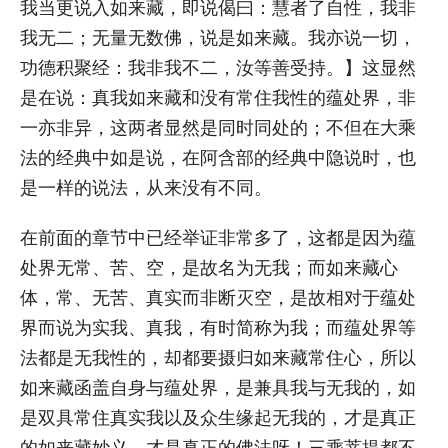
我当更说入如来藏，即说偈曰：慧者了自性，我非
我无二；无量无数佛，说是如来藏。我亦说一切，
功德积聚经：我非我不二，汝等善受持。】这显然
是在说：真我如来藏和没有常住我性的蕴处界，非
一亦非异，这两者显然是同时同处的；不但在大乘
法的经典中如是说，在阿含部的经典中隐说时，也
是一样的说法，从来没有不同。
在前面的章节中已经举证非常多了，这都是因为蕴
处界无常、苦、空，是故名为无我；而如来藏心
体，常、无苦、真实而非断灭空，是故相对于蕴处
界而说为实我、真我，有时简称为我；而蕴处界等
法都是无我性的，却都要摄归如来藏常住心，所以
如来藏函盖自身与蕴处界，是兼具我与无我的，如
是双具常住真实我以及众生缘起无我的，才是真正
的如来藏妙义，才是真正的佛法呀！三乘菩提都不