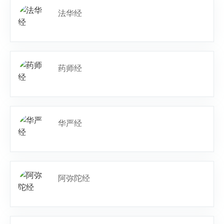
法华经
药师经
华严经
阿弥陀经