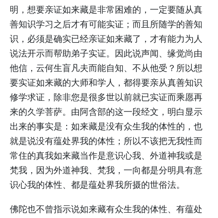
明，想要亲证如来藏是非常困难的，一定要随从真
善知识学习之后才有可能实证；而且所随学的善知
识，必须是确实已经亲证如来藏了，才有能力为人
说法开示而帮助弟子实证。因此说声闻、缘觉尚由
他信，云何生盲凡夫而能自知、不从他受？所以想
要实证如来藏的大师和学人，都得要亲从真善知识
修学求证，除非您是很多世以前就已实证而乘愿再
来的久学菩萨。由阿含部的这一段经文，明白显示
出来的事实是：如来藏是没有众生我的体性的，也
就是说没有蕴处界我的体性；所以不该把无我性而
常住的真我如来藏当作是意识心我、外道神我或是
梵我，因为外道神我、梵我，一向都是分明具有意
识心我的体性、都是蕴处界我所摄的世俗法。
佛陀也不曾指示说如来藏有众生我的体性、有蕴处