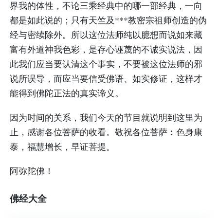
界我的体性，不论三乘经典中的哪一部经典，一向
都是如此说的；只有天竺及***教密宗祖师创造的伪
经与密续除外。所以这位法师纯以臆想而说如来藏
富有外道神我色彩，是存心诬蔑的不诚实说法，因
此我们应当要认清这个事实，不要被这位法师的邪
说所误导，而应当要信受佛语、如实修证，这样才
能得到佛陀正法的真实谛义。
因为时间的关系，我们今天的节目就说明到这里为
止，感谢各位菩萨的收看。敬祝各位菩萨︰色身康
泰，福慧增长，早证菩提。
阿弥陀佛！
佛经大全