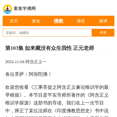
素食学佛网
佛教
首页
素食
佛音
微博
第103集 如来藏没有众生我性 正元老师
2024-11-04
阿含正义一
各位菩萨︰阿弥陀佛！
欢迎您收看《三乘菩提之阿含正义兼论唯识学的最
早根据》。本节目是平实导师所著作的《阿含正义
唯识学探源》这部书的导读。我们在上一次节目
中，辨正了某位法师在《印度佛教思想史》书中说