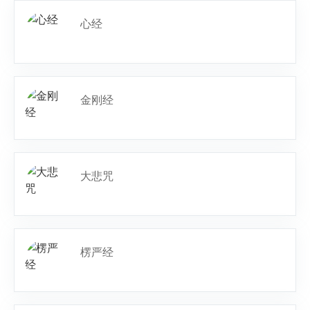
心经
金刚经
大悲咒
楞严经