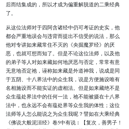
后而结集成的，所以才成为偏重解脱道的二乘经典
了。
从这位法师对于四阿含诸经中仍可考证的史实，他
都会严重地误会与违背而提出不信受的说法，那么
他对专讲如来藏常住不灭的《央掘魔罗经》的厌
恶，也就可想而知了。但是不论这位法师，以及他
的弟子等人对如来藏如何地厌恶与否定，常常有意
无意地否定祂，诬称如来藏是外道神我，说成是同
于五阴、十八界法中的众生我，说是方便施设唯有
名相施设而不能实证的虚相法。但是如来藏绝不是
众生蕴处界法中的任何一法，祂不能被摄在十八界
法中，也永远不会有蕴处界等众生我的体性；这位
法师等人怎么能说之为众生我呢？譬如在大乘经典
《佛说大般泥洹经》卷5中有说︰【复次，善男子！