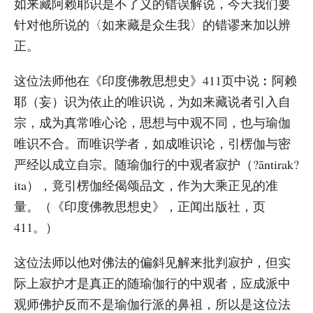
如来藏阿赖耶识是不了义的错误解说，今天我们要
针对他所说的〈如来藏是众生我〉的错谬来加以辨
正。
这位法师他在《印度佛教思想史》411页中说︰阿赖
耶（妄）识为依止的唯识说，为如来藏说者引入自
宗，成为真常唯心论，思想与中观不同，也与瑜伽
唯识不合。而唯识学者，如成唯识论，引楞伽与密
严经以成立自宗。随瑜伽行的中观者寂护（?āntirak?
ita），竟引楞伽经偈颂品文，作为大乘正见的准
量。（《印度佛教思想史》，正闻出版社，页
411。）
这位法师以他对佛法的偏斜见解来批判寂护，但实
际上寂护才是真正的随瑜伽行的中观者，应成派中
观师佛护反而不是瑜伽行派的鼻袓，所以是这位法