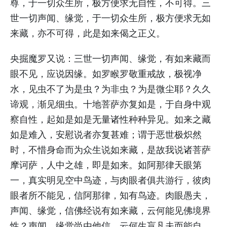
尊，于一切众生所，极方便求无自性，不可得。三
世一切声闻、缘觉，于一切众生所，极方便求无如
来藏，亦不可得，此是如来偈之正义。
央掘魔罗又说：三世一切声闻、缘觉，有如来藏而
眼不见，应说因缘。如罗睺罗敬重戒故，极视净
水，见虫不了为是虫？为非虫？为是微尘耶？久久
谛观，渐见细虫。十地菩萨亦复如是，于自身中观
察自性，起如是如是无量诸性种种异见。如来之藏
如是难入，安慰说者亦复甚难；谓于恶世极炽然
时，不惜身命而为众生说如来藏，是故我说诸菩萨
摩诃萨，人中之雄，即是如来。如阿那律天眼第
一，真实明见空中鸟迹，与肉眼者俱共游行，彼肉
眼者所不能见，信阿那律，知有鸟迹。肉眼愚夫，
声闻、缘觉，信佛经说有如来藏，云何能见佛境界
性？声闻、缘觉尚由他信，云何生盲凡夫而能自