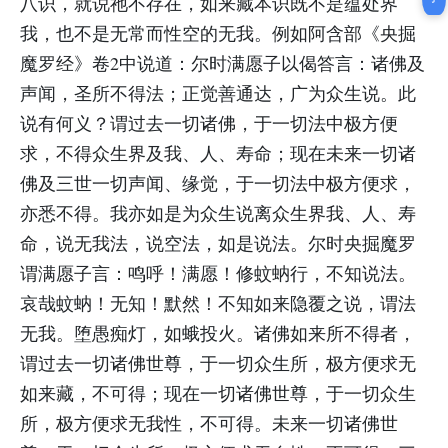
八识，就说祂不存在，如来藏本识既不是蕴处界
我，也不是无常而性空的无我。例如阿含部《央掘
魔罗经》卷2中说道：尔时满愿子以偈答言：诸佛及
声闻，圣所不得法；正觉善通达，广为众生说。此
说有何义？谓过去一切诸佛，于一切法中极方便
求，不得众生界及我、人、寿命；现在未来一切诸
佛及三世一切声闻、缘觉，于一切法中极方便求，
亦悉不得。我亦如是为众生说离众生界我、人、寿
命，说无我法，说空法，如是说法。尔时央掘魔罗
谓满愿子言：鸣呼！满愿！修蚊蚋行，不知说法。
哀哉蚊蚋！无知！默然！不知如来隐覆之说，谓法
无我。堕愚痴灯，如蛾投火。诸佛如来所不得者，
谓过去一切诸佛世尊，于一切众生所，极方便求无
如来藏，不可得；现在一切诸佛世尊，于一切众生
所，极方便求无我性，不可得。未来一切诸佛世