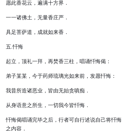
愿此香花云，遍满十方界．
一一诸佛土，无量香庄严．
具足菩萨道，成就如来香．
五.忏悔
起立，顶礼一拜，再焚香三柱，唱诵忏悔偈：
弟子某某，今于药师琉璃光如来前，发愿忏悔：
我昔所造诸恶业，皆由无始贪嗔痴．
从身语意之所生，一切我今皆忏悔．
忏悔偈唱诵完毕之后，行者可自行述说自己将忏悔
之内容．