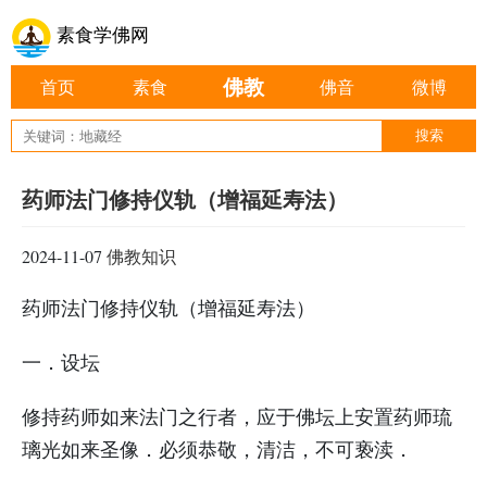
素食学佛网
佛教
首页
素食
佛音
微博
药师法门修持仪轨（增福延寿法）
2024-11-07
佛教知识
药师法门修持仪轨（增福延寿法）
一．设坛
修持药师如来法门之行者，应于佛坛上安置药师琉
璃光如来圣像．必须恭敬，清洁，不可亵渎．