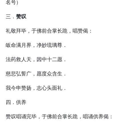
名号）
赞叹
三．
礼敬拜毕，于佛前合掌长跪，唱赞偈：
皈命满月界，净妙琉璃尊．
法药救人天，因中十二愿．
慈悲弘誓广，愿度众含生．
我今申赞扬，志心头面礼．
四．供养
赞叹唱诵完毕，于佛前合掌长跪，唱诵供养偈：