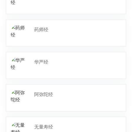
药师经
华严经
阿弥陀经
无量寿经