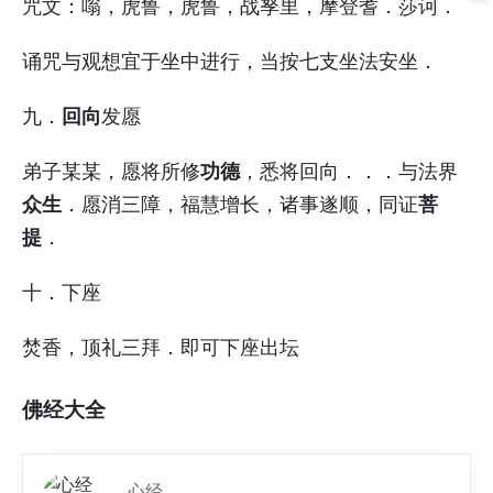
咒文：嗡，虎鲁，虎鲁，战孥里，摩登耆．莎诃．
诵咒与观想宜于坐中进行，当按七支坐法安坐．
回向
九．
发愿
功德
弟子某某，愿将所修
，悉将回向．．．与法界
众生
菩
．愿消三障，福慧增长，诸事遂顺，同证
提
．
十．下座
焚香，顶礼三拜．即可下座出坛
佛经大全
心经