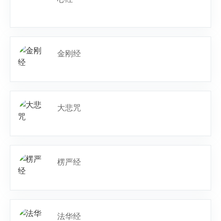
金刚经
大悲咒
楞严经
法华经