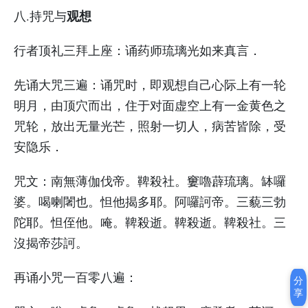
观想
八.持咒与
行者顶礼三拜上座：诵药师琉璃光如来真言．
先诵大咒三遍：诵咒时，即观想自己心际上有一轮
明月，由顶穴而出，住于对面虚空上有一金黄色之
咒轮，放出无量光芒，照射一切人，病苦皆除，受
安隐乐．
咒文：南無薄伽伐帝。鞞殺社。窶嚕薜琉璃。缽囉
婆。喝喇闍也。怛他揭多耶。阿囉訶帝。三藐三勃
陀耶。怛侄他。唵。鞞殺逝。鞞殺逝。鞞殺社。三
沒揭帝莎訶。
再诵小咒一百零八遍：
分
享