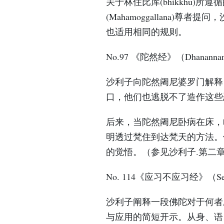
关于林住比库(bhikkhu)
(Mahamoggallana)
也适用相同的规则。
No.97 《陀然经》（Dhanannani
沙利子向陀然阇尼婆罗门解释
口，他们也逃脱不了造作这些
后来，当陀然阇尼卧病在床，
明透过梵住到达梵天的方法。
的觉悟。（参见沙利子.第二
No. 114《应习不应习经》（Sevitab
沙利子阐释一段佛陀对于何者
与应用的简短开示。从身、语