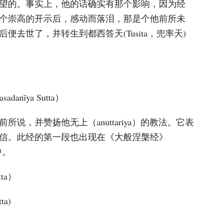
望的。事实上，他的话确实有那个影响，因为经
个崇高的开示后，感动而落泪，那是个他前所未
去世了，并转生到都西答天(Tusita，兜率天)
danīya Sutta）
说，并赞扬他无上（anuttariya）的教法。它表
信。此经的第一段也出现在《大般涅槃经》
之中。
tta）
ta)