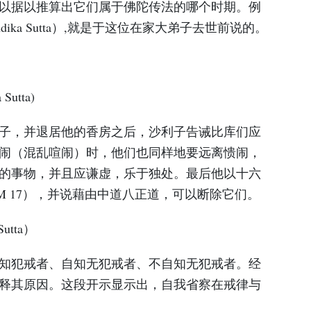
以据以推算出它们属于佛陀传法的哪个时期。例
ndika Sutta）,就是于这位在家大弟子去世前说的。
Sutta)
子，并退居他的香房之后，沙利子告诫比库们应
闹（混乱喧闹）时，他们也同样地要远离愦闹，
的事物，并且应谦虚，乐于独处。最后他以十六
M 17），并说藉由中道八正道，可以断除它们。
utta）
知犯戒者、自知无犯戒者、不自知无犯戒者。经
释其原因。这段开示显示出，自我省察在戒律与