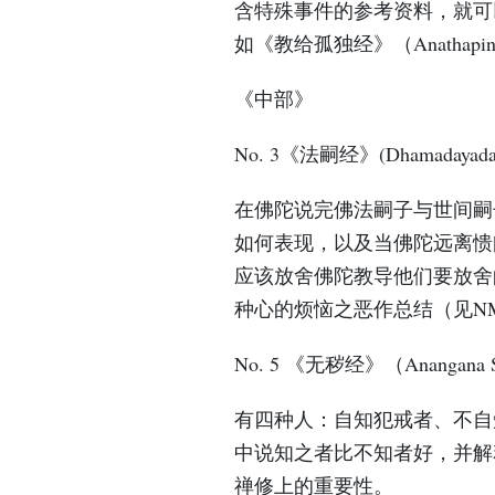
含特殊事件的参考资料，就可
如《教给孤独经》（Anathapi
《中部》
No. 3《法嗣经》(Dhamadayada 
在佛陀说完佛法嗣子与世间嗣
如何表现，以及当佛陀远离愦
应该放舍佛陀教导他们要放舍
种心的烦恼之恶作总结（见N
No. 5 《无秽经》（Anangana S
有四种人：自知犯戒者、不自
中说知之者比不知者好，并解
禅修上的重要性。