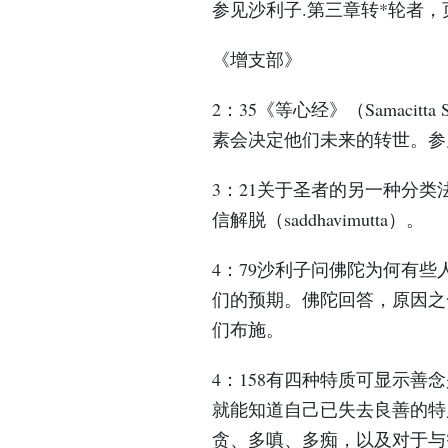
参见沙利子.第三章转*轮者，页1
《增支部》
2：35《等心经》（Samaci
素会决定他们未来的转世。参见
3：21关于圣者的另一种分类法：身证
信解脱（saddhavimutta）。
4：79沙利子问佛陀为何有
们的预期。佛陀回答，原因之
们布施。
4：158有四种特质可显示
就能知道自己已失去良善的特
贪、多嗔、多痴，以及对于与