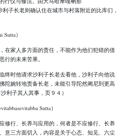
所遵循的行仪与修法。由大马哈摩嘎喇那
尊者提问，沙利子长老则确认住在城市与村落附近的比库们，
 Sutta）
，在家人多方面的责任，不能作为他们犯错的借
恶行的未来苦果。
临终时他请求沙利子长老去看他，沙利子向他说
佛陀婉转地责备长老，未能引导陀然阇尼到更高
章沙利子其人其事，页９４）
basevitabba Sutta）
应修行、长养与应用的，何者是不应修行、长养
、意三方面切入，内容是关于心态、知见、六尘