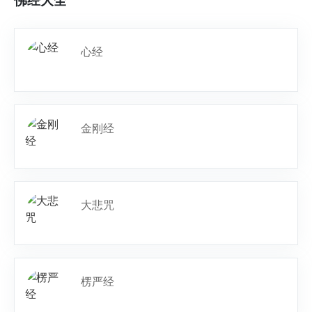
心经
金刚经
大悲咒
楞严经