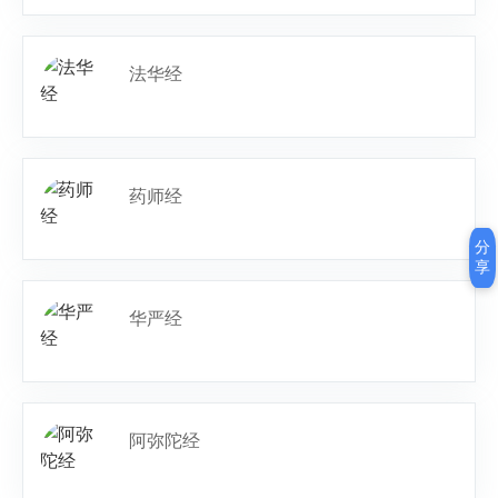
法华经
药师经
分
享
华严经
阿弥陀经