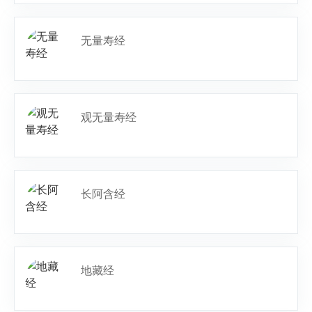
无量寿经
观无量寿经
长阿含经
地藏经