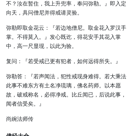
不？汝在暂住，我上升兜率，奉问弥勒。』即入定
向天，具问僧尼并得戒请灵验。
弥勒即取金花云：『若边地僧尼。取金花入罗汉手
掌。不得莫入。』发心既讫，得花安手其花入掌
中，高一尺显现，以此为验。
复问：『若受戒已更有犯者，如何远得所失。』
弥勒答：『若声闻法，犯性戒现身难得。若大乘法
此事不难东方有土名净琉璃，佛名药师。以本愿
故，破戒称名，必得净戒。比丘闻已，后说此事，
闻者信受矣。』
尚綩法师传
佛经大全