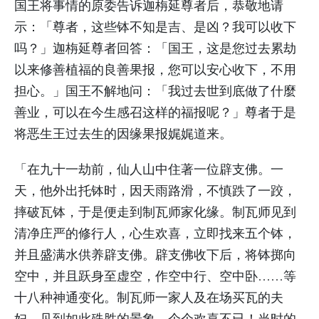
国王将事情的原委告诉迦栴延尊者后，恭敬地请
示：「尊者，这些钵不知是吉、是凶？我可以收下
吗？」迦栴延尊者回答：「国王，这是您过去累劫
以来修善植福的良善果报，您可以安心收下，不用
担心。」国王不解地问：「我过去世到底做了什麼
善业，可以在今生感召这样的福报呢？」尊者于是
将恶生王过去生的因缘果报娓娓道来。
「在九十一劫前，仙人山中住著一位辟支佛。一
天，他外出托钵时，因天雨路滑，不慎跌了一跤，
摔破瓦钵，于是便走到制瓦师家化缘。制瓦师见到
清净庄严的修行人，心生欢喜，立即找来五个钵，
并且盛满水供养辟支佛。辟支佛收下后，将钵掷向
空中，并且跃身至虚空，作空中行、空中卧……等
十八种神通变化。制瓦师一家人及在场买瓦的夫
妇，见到如此殊胜的景象，个个欢喜不已！当时的