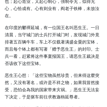
也；起心造业，又起心制心，强制令无，似得无
心，心恰成有。心有则业有，阎老子铁棒，未放汝
在。
在印度的鬱禪延城，有一位国王名叫恶生王。一日
清晨，当守城门的士兵打开城门时，发现城门外竟
排著五百辆牛车，车上不仅载著满盛金粟的宝钵，
而且每个钵上都有写著「赠予恶生王」的封印。士
兵一看，赶紧将这件事稟报国王，请恶生王裁决是
否该收下这些宝钵。
恶生王心想：「这些宝物虽然珍贵，但来得这麼突
然，又没有署名，或许是不祥之物，如果我冒然接
受，恐怕会為我的国家带来灾祸。」恶生王无法妄
下决定，于是驱车前往求教迦栴延尊者。