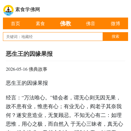
素食学佛网
佛教
首页
素食
佛音
微博
恶生王的因缘果报
2026-05-16
佛典故事
恶生王的因缘果报
经言：“万法唯心。”错会者，谓无心则无因无果，
故不患有业，惟患有心；有业无心，阎老子其奈我
何？遂安意造业，无复顾忌。不知无心有二：如理
思惟，用心之极，而自然入 于无心三昧者，真无心