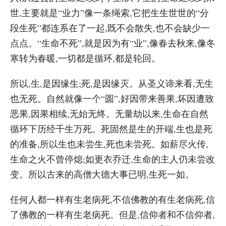
世,主要就是“业力”像一条绳索,它把生生世世的“分
段生死”都连系在了一起,既不会散失,也不会缺少一
点点。“生命不死”,就是因为有“业”,像春去秋来,像冬
寒转为春暖,一切都是循环,都是轮回。
所以,生,是因缘生;死,是因缘灭。从圣义谛来看,无生
也无死。自然就像一个“圆”,好因带来善果,坏因遭致
恶果,因果相续,无始无终。无量劫以来,生命在自然
循环下历经千生万死。死固然是生的开端,生也是死
的准备,所以生也未尝生,死也未尝死。如薪尽火传,
生命之火不曾停熄;如更衣乔迁,生命的主人仍未尝改
变。所以古来的高僧大德大事已明,生死一如。
任何人都一样有生老病死,不信佛教的有生老病死,信
了佛教的一样有生老病死。但是,信仰者和不信仰者,