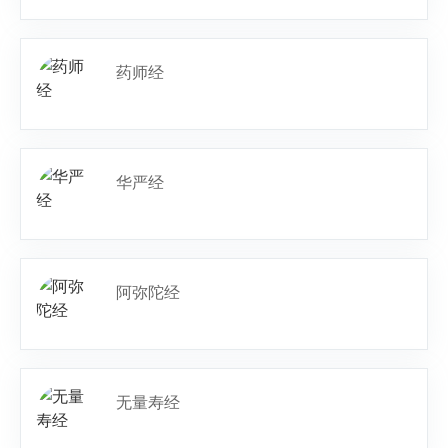
药师经
华严经
阿弥陀经
无量寿经