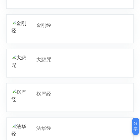
金刚经
大悲咒
楞严经
分
法华经
享