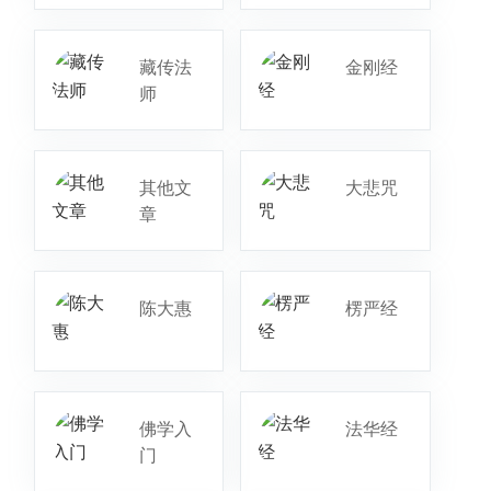
藏传法
金刚经
师
其他文
大悲咒
章
陈大惠
楞严经
佛学入
法华经
门