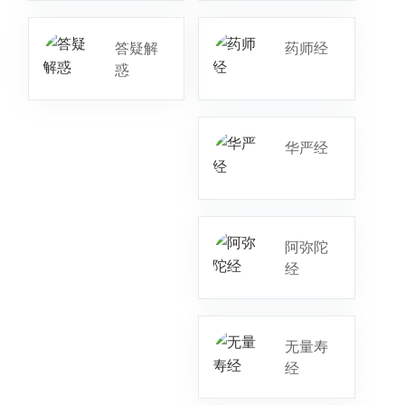
答疑解
药师经
惑
华严经
阿弥陀
经
无量寿
经