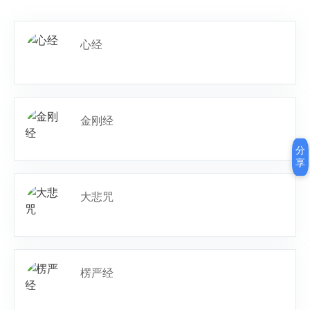
心经
金刚经
分
享
大悲咒
楞严经