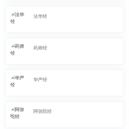
法华经
药师经
华严经
阿弥陀经