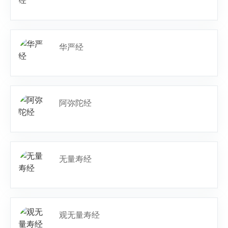
华严经
阿弥陀经
无量寿经
观无量寿经