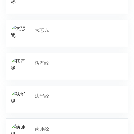
大悲咒
楞严经
法华经
药师经