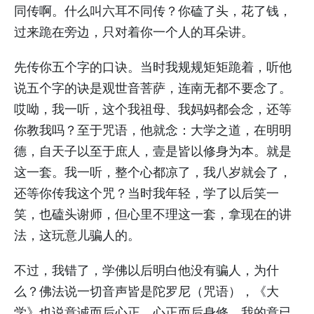
同传啊。什么叫六耳不同传？你磕了头，花了钱，
过来跪在旁边，只对着你一个人的耳朵讲。
先传你五个字的口诀。当时我规规矩矩跪着，听他
说五个字的诀是观世音菩萨，连南无都不要念了。
哎呦，我一听，这个我祖母、我妈妈都会念，还等
你教我吗？至于咒语，他就念：大学之道，在明明
德，自天子以至于庶人，壹是皆以修身为本。就是
这一套。我一听，整个心都凉了，我八岁就会了，
还等你传我这个咒？当时我年轻，学了以后笑一
笑，也磕头谢师，但心里不理这一套，拿现在的讲
法，这玩意儿骗人的。
不过，我错了，学佛以后明白他没有骗人，为什
么？佛法说一切音声皆是陀罗尼（咒语），《大
学》也说意诚而后心正，心正而后身修，我的意已