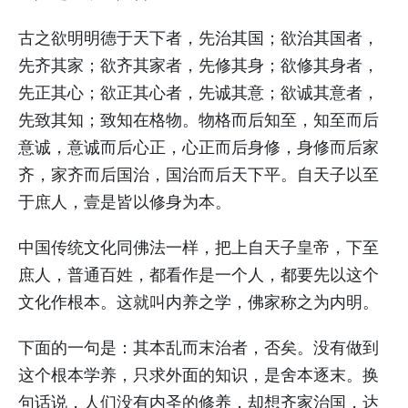
古之欲明明德于天下者，先治其国；欲治其国者，
先齐其家；欲齐其家者，先修其身；欲修其身者，
先正其心；欲正其心者，先诚其意；欲诚其意者，
先致其知；致知在格物。物格而后知至，知至而后
意诚，意诚而后心正，心正而后身修，身修而后家
齐，家齐而后国治，国治而后天下平。自天子以至
于庶人，壹是皆以修身为本。
中国传统文化同佛法一样，把上自天子皇帝，下至
庶人，普通百姓，都看作是一个人，都要先以这个
文化作根本。这就叫内养之学，佛家称之为内明。
下面的一句是：其本乱而末治者，否矣。没有做到
这个根本学养，只求外面的知识，是舍本逐末。换
句话说，人们没有内圣的修养，却想齐家治国，达