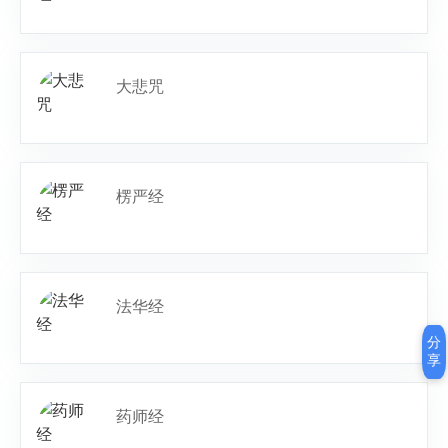
大悲咒
楞严经
法华经
分
享
药师经