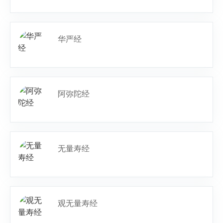
华严经
阿弥陀经
无量寿经
观无量寿经