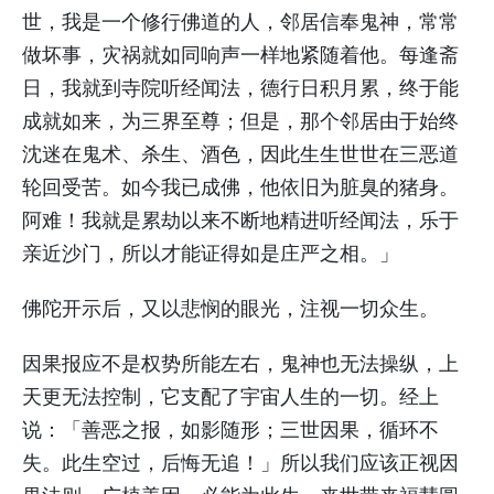
世，我是一个修行佛道的人，邻居信奉鬼神，常常
做坏事，灾祸就如同响声一样地紧随着他。每逢斋
日，我就到寺院听经闻法，德行日积月累，终于能
成就如来，为三界至尊；但是，那个邻居由于始终
沈迷在鬼术、杀生、酒色，因此生生世世在三恶道
轮回受苦。如今我已成佛，他依旧为脏臭的猪身。
阿难！我就是累劫以来不断地精进听经闻法，乐于
亲近沙门，所以才能证得如是庄严之相。」
佛陀开示后，又以悲悯的眼光，注视一切众生。
因果报应不是权势所能左右，鬼神也无法操纵，上
天更无法控制，它支配了宇宙人生的一切。经上
说：「善恶之报，如影随形；三世因果，循环不
失。此生空过，后悔无追！」所以我们应该正视因