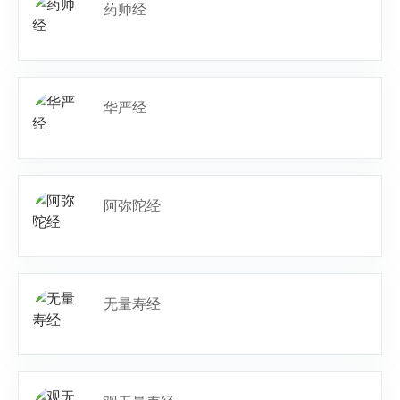
药师经
华严经
阿弥陀经
无量寿经