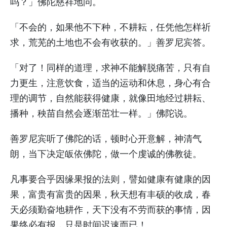
吗？」佛陀慈祥地问。
「不会的，如果他不下种，不耕耘，任凭他怎样祈
求，荒芜的土地也不会有收获的。」善罗尼宾答。
「对了！同样的道理，求神不能解脱痛苦，只有自
力更生，注意饮食，适当的运动和休息，身心有合
理的调节，自然能获得健康，就像田地经过耕耘、
播种，秧苗自然会逐渐茁壮一样。」佛陀说。
善罗尼宾听了佛陀的话，顿时心开意解，神清气
朗，当下决定皈依佛陀，做一个虔诚的佛教徒。
凡事要合乎因缘果报的法则，譬如健康有健康的因
果，富贵有富贵的因果，秋天想有丰硕的收成，春
天必须勤奋地耕作，天下没有不劳而获的事情，因
果终必有报，只是时间迟速而已！