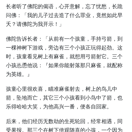
长者听了佛陀的偈语，心开意解，忘了忧愁，长跪
问佛：「我的儿子过去造了什么罪业，竟然如此早
夭？请佛陀为我开示！」
佛陀告诉长者：「从前有一个孩童，手持弓箭，到
一棵神树下游戏，旁边有三个小孩正玩得起劲。这
时，孩童看见树上有麻雀，就想用弓箭射它。三个
小孩怂恿他说：『如果你能射落那只麻雀，就配称
为英雄。』
孩童心里很欢喜，瞄准麻雀射去，树上的鸟儿中
箭，坠地而亡，其它三个小孩看到小鸟中了箭，也
乐得哈哈大笑，为他高兴一番，便各自回家。
后来，他们经历无数劫的生死轮回，经常相遇，同
受果报。那三个在树下傍观随喜的小孩，一个因为