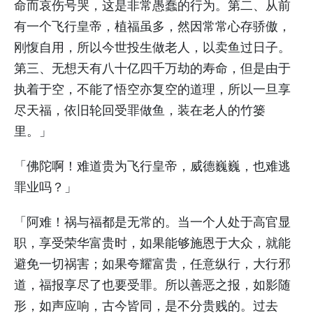
命而哀伤号哭，这是非常愚蠢的行为。第二、从前
有一个飞行皇帝，植福虽多，然因常常心存骄傲，
刚愎自用，所以今世投生做老人，以卖鱼过日子。
第三、无想天有八十亿四千万劫的寿命，但是由于
执着于空，不能了悟空亦复空的道理，所以一旦享
尽天福，依旧轮回受罪做鱼，装在老人的竹篓
里。」
「佛陀啊！难道贵为飞行皇帝，威德巍巍，也难逃
罪业吗？」
「阿难！祸与福都是无常的。当一个人处于高官显
职，享受荣华富贵时，如果能够施恩于大众，就能
避免一切祸害；如果夸耀富贵，任意纵行，大行邪
道，福报享尽了也要受罪。所以善恶之报，如影随
形，如声应响，古今皆同，是不分贵贱的。过去