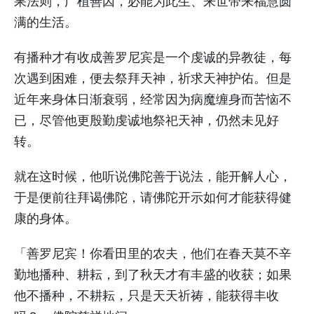
果法则，广植善因，必能为此生、来世带来福慧圆
满的生活。
有播种才有收成善罗尼宾是一个虔诚的异教徒，每
次遇到困难，便去祭拜天神，祈求天神护佑。但是
近年来身体日渐衰弱，经常因为病魔缠身而苦恼不
已，尽管他更殷勤虔诚地祭祀天神，仍然未见好
转。
就在这时候，他听说佛陀善于说法，能开解人心，
于是便前往拜谒佛陀，请佛陀开示如何才能获得健
康的身体。
「善罗尼宾！你看田里的农夫，他们在春天莫不辛
勤地播种、耕耘，到了秋天才有丰盛的收获；如果
他不播种，不耕耘，只是天天祈祷，能获得丰收