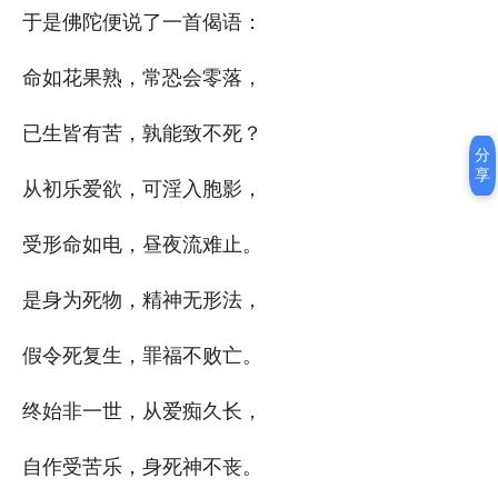
于是佛陀便说了一首偈语：
命如花果熟，常恐会零落，
已生皆有苦，孰能致不死？
分
享
从初乐爱欲，可淫入胞影，
受形命如电，昼夜流难止。
是身为死物，精神无形法，
假令死复生，罪福不败亡。
终始非一世，从爱痴久长，
自作受苦乐，身死神不丧。