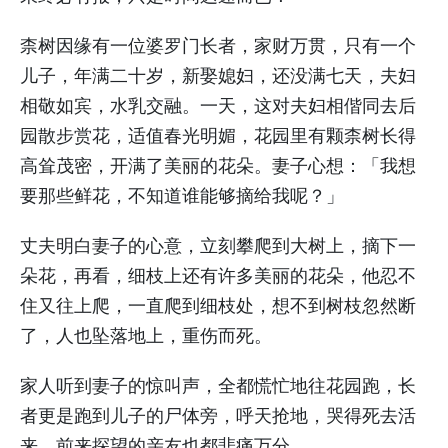
柰树因缘有一位婆罗门长者，家财万贯，只有一个
儿子，年满二十岁，新娶媳妇，还没满七天，夫妇
相敬如宾，水乳交融。一天，这对夫妇相偕同去后
园散步赏花，适值春光明媚，花园里有颗柰树长得
高耸茂密，开满了美丽的花朵。妻子心想：「我想
要那些鲜花，不知道谁能够摘给我呢？」
丈夫明白妻子的心意，立刻攀爬到大树上，摘下一
朵花，再看，细枝上还有许多美丽的花朵，他忍不
住又往上爬，一直爬到细枝处，想不到树枝忽然断
了，人也坠落地上，重伤而死。
家人听到妻子的惊叫声，全都慌忙地往花园跑，长
者更是跑到儿子的尸体旁，呼天抢地，哭得死去活
来，前来探望的亲友也都悲痛万分。