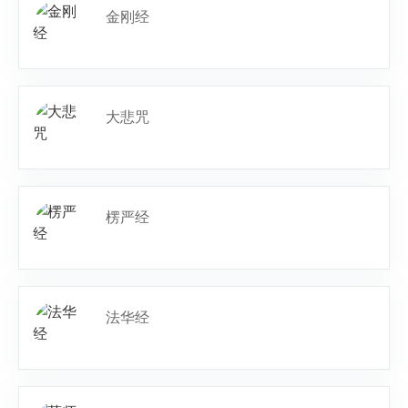
金刚经
大悲咒
楞严经
法华经