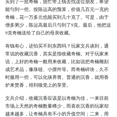
买到了一批奇楠，急忙带上钱去找这位朋友，希望
能匀到一些。按陈运高的预算，价值几百元一克的
奇楠，花一万多元也能买到几十克了。可是，由于
僧多粥少，陈运高最后只匀到了9克。最后，他把这
9克奇楠送给了自己的母亲收藏。
有钱有心，还怕买不到东西吗？玩家文兵谈到，通
常说的收藏沉香，其实是指收藏奇楠。对于玩家来
说，上好的奇楠一般用来收藏，比如说把奇楠雕刻
成艺术品，像珠链、小摆件等。而奇楠碎块，久不
时服用一些，可以化痰养胃。普通的沉香，就用香
炉来焚香，得到嗅觉上的享受。
文兵介绍，收藏沉香应该是以奇楠为佳，一来目前
市场上天然的奇楠数量稀少，而喜欢沉香的玩家却
越来越多，让奇楠具有不小的升值空间；二来，用